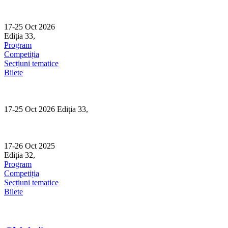
Skip
to
content
17-25 Oct 2026
Ediția 33,
Sibiu
Program
Competiția
Secțiuni tematice
Bilete
17-25 Oct 2026 Ediția 33,
Sibiu
17-26 Oct 2025
Ediția 32,
Sibiu
Program
Competiția
Secțiuni tematice
Bilete