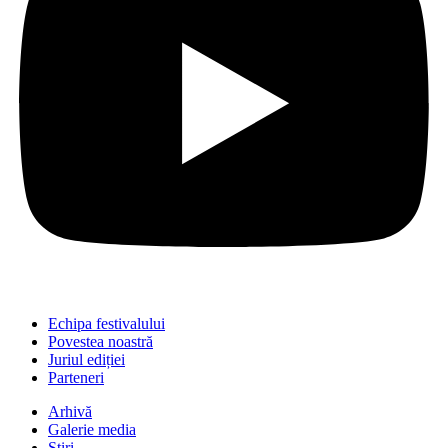
Echipa festivalului
Povestea noastră
Juriul ediției
Parteneri
Arhivă
Galerie media
Știri