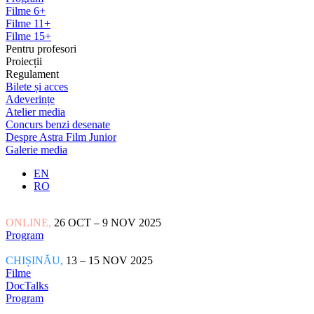
Filme 6+
Filme 11+
Filme 15+
Pentru profesori
Proiecții
Regulament
Bilete și acces
Adeverințe
Atelier media
Concurs benzi desenate
Despre Astra Film Junior
Galerie media
EN
RO
ONLINE,
26 OCT – 9 NOV 2025
Program
CHIȘINĂU,
13 – 15 NOV 2025
Filme
DocTalks
Program