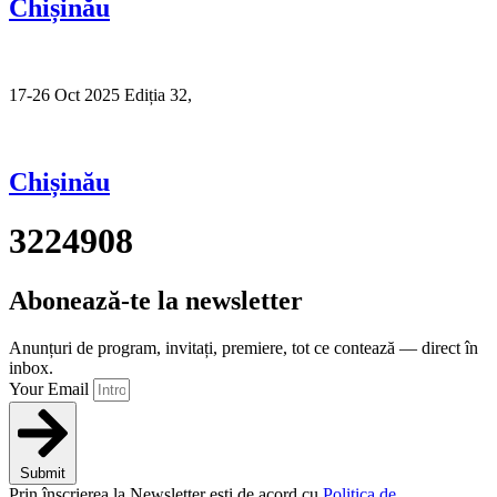
Chișinău
17-26 Oct 2025 Ediția 32,
Sibiu
Chișinău
3224908
Abonează-te la newsletter
Anunțuri de program, invitați, premiere, tot ce contează — direct în
inbox.
Your Email
Submit
Prin înscrierea la Newsletter ești de acord cu
Politica de