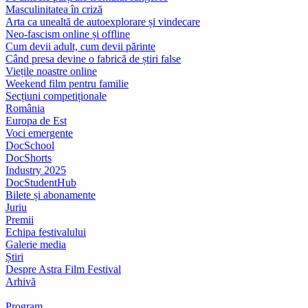
Masculinitatea în criză
Arta ca unealtă de autoexplorare și vindecare
Neo-fascism online și offline
Cum devii adult, cum devii părinte
Când presa devine o fabrică de știri false
Viețile noastre online
Weekend film pentru familie
Secțiuni competiționale
România
Europa de Est
Voci emergente
DocSchool
DocShorts
Industry 2025
DocStudentHub
Bilete și abonamente
Juriu
Premii
Echipa festivalului
Galerie media
Știri
Despre Astra Film Festival
Arhivă
Program