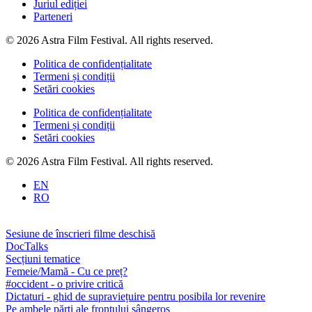
Juriul ediției
Parteneri
© 2026 Astra Film Festival. All rights reserved.
Politica de confidențialitate
Termeni și condiții
Setări cookies
Politica de confidențialitate
Termeni și condiții
Setări cookies
© 2026 Astra Film Festival. All rights reserved.
EN
RO
Sesiune de înscrieri filme deschisă
DocTalks
Secțiuni tematice
Femeie/Mamă - Cu ce preț?
#occident - o privire critică
Dictaturi - ghid de supraviețuire pentru posibila lor revenire
Pe ambele părți ale frontului sângeros