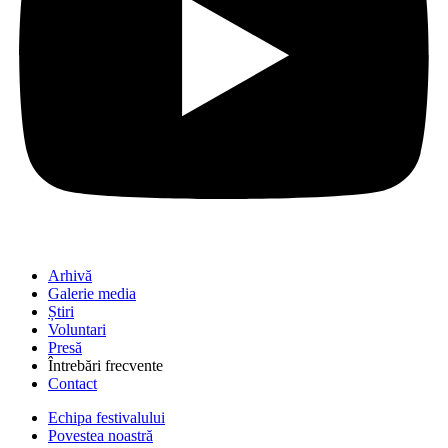
Arhivă
Galerie media
Știri
Voluntari
Presă
Întrebări frecvente
Contact
Echipa festivalului
Povestea noastră