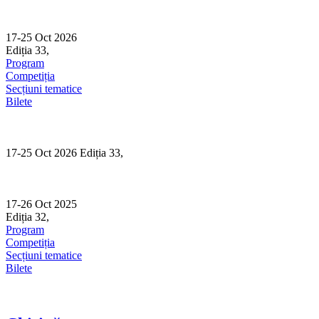
Skip
to
content
17-25 Oct 2026
Ediția 33,
Sibiu
Program
Competiția
Secțiuni tematice
Bilete
17-25 Oct 2026 Ediția 33,
Sibiu
17-26 Oct 2025
Ediția 32,
Sibiu
Program
Competiția
Secțiuni tematice
Bilete