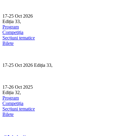
Skip
to
content
17-25 Oct 2026
Ediția 33,
Sibiu
Program
Competiția
Secțiuni tematice
Bilete
17-25 Oct 2026 Ediția 33,
Sibiu
17-26 Oct 2025
Ediția 32,
Sibiu
Program
Competiția
Secțiuni tematice
Bilete