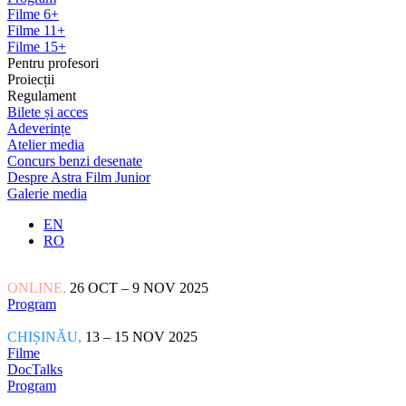
Filme 6+
Filme 11+
Filme 15+
Pentru profesori
Proiecții
Regulament
Bilete și acces
Adeverințe
Atelier media
Concurs benzi desenate
Despre Astra Film Junior
Galerie media
EN
RO
ONLINE,
26 OCT – 9 NOV 2025
Program
CHIȘINĂU,
13 – 15 NOV 2025
Filme
DocTalks
Program