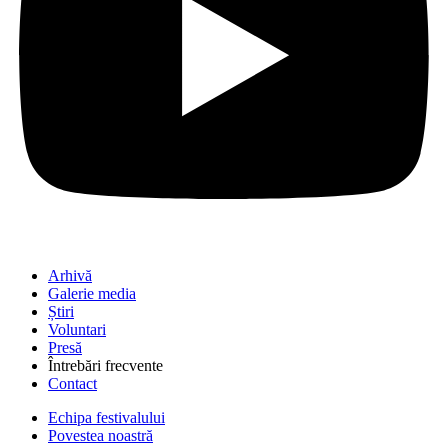
Arhivă
Galerie media
Știri
Voluntari
Presă
Întrebări frecvente
Contact
Echipa festivalului
Povestea noastră