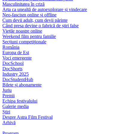
Masculinitatea în criză
Arta ca unealtă de autoexplorare și vindecare
Neo-fascism online și offline
Cum devii adult, cum devii părinte
Când presa devine o fabrică de știri false
Viețile noastre online
Weekend film pentru familie
Secțiuni competiționale
România
Europa de Est
Voci emergente
DocSchool
DocShorts
Industry 2025
DocStudentHub
Bilete și abonamente
Juriu
Premii
Echipa festivalului
Galerie media
Știri
Despre Astra Film Festival
Arhivă
Program