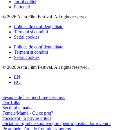
Juriul ediției
Parteneri
© 2026 Astra Film Festival. All rights reserved.
Politica de confidențialitate
Termeni și condiții
Setări cookies
Politica de confidențialitate
Termeni și condiții
Setări cookies
© 2026 Astra Film Festival. All rights reserved.
EN
RO
Sesiune de înscrieri filme deschisă
DocTalks
Secțiuni tematice
Femeie/Mamă - Cu ce preț?
#occident - o privire critică
Dictaturi - ghid de supraviețuire pentru posibila lor revenire
Pe ambele părți ale frontului sângeros