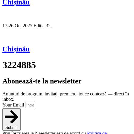
Chișinău
17-26 Oct 2025 Ediția 32,
Sibiu
Chișinău
3224885
Abonează-te la newsletter
Anunțuri de program, invitați, premiere, tot ce contează — direct în
inbox.
Your Email
Submit
Prin înscrierea la Newsletter ești de acord cu
Politica de