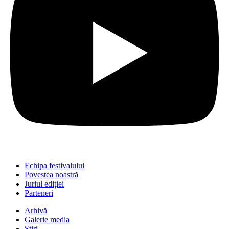
Echipa festivalului
Povestea noastră
Juriul ediției
Parteneri
Arhivă
Galerie media
Știri