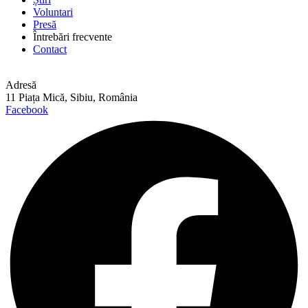
Voluntari
Presă
Întrebări frecvente
Contact
Adresă
11 Piața Mică, Sibiu, România
Facebook