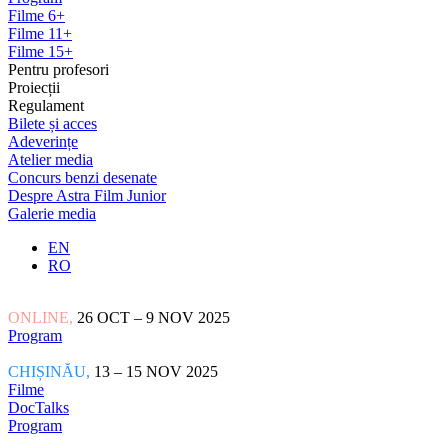
Filme 6+
Filme 11+
Filme 15+
Pentru profesori
Proiecții
Regulament
Bilete și acces
Adeverințe
Atelier media
Concurs benzi desenate
Despre Astra Film Junior
Galerie media
EN
RO
ONLINE,
26 OCT – 9 NOV 2025
Program
CHIȘINĂU,
13 – 15 NOV 2025
Filme
DocTalks
Program