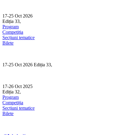
Skip
to
content
17-25 Oct 2026
Ediția 33,
Sibiu
Program
Competiția
Secțiuni tematice
Bilete
17-25 Oct 2026 Ediția 33,
Sibiu
17-26 Oct 2025
Ediția 32,
Sibiu
Program
Competiția
Secțiuni tematice
Bilete