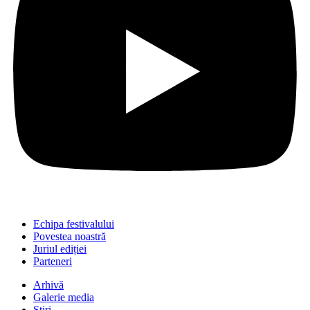
Echipa festivalului
Povestea noastră
Juriul ediției
Parteneri
Arhivă
Galerie media
Știri