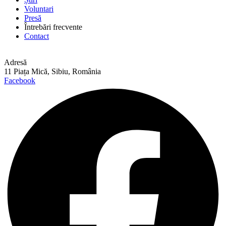
Voluntari
Presă
Întrebări frecvente
Contact
Adresă
11 Piața Mică, Sibiu, România
Facebook