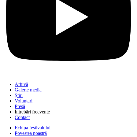
Arhivă
Galerie media
Știri
Voluntari
Presă
Întrebări frecvente
Contact
Echipa festivalului
Povestea noastră