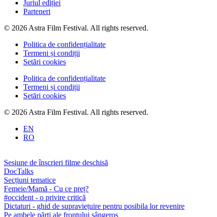
Juriul ediției
Parteneri
© 2026 Astra Film Festival. All rights reserved.
Politica de confidențialitate
Termeni și condiții
Setări cookies
Politica de confidențialitate
Termeni și condiții
Setări cookies
© 2026 Astra Film Festival. All rights reserved.
EN
RO
Sesiune de înscrieri filme deschisă
DocTalks
Secțiuni tematice
Femeie/Mamă - Cu ce preț?
#occident - o privire critică
Dictaturi - ghid de supraviețuire pentru posibila lor revenire
Pe ambele părți ale frontului sângeros