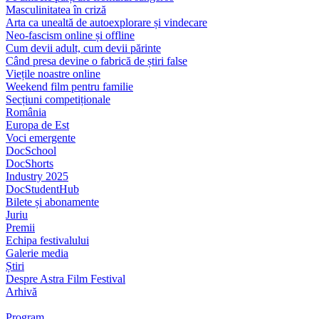
Masculinitatea în criză
Arta ca unealtă de autoexplorare și vindecare
Neo-fascism online și offline
Cum devii adult, cum devii părinte
Când presa devine o fabrică de știri false
Viețile noastre online
Weekend film pentru familie
Secțiuni competiționale
România
Europa de Est
Voci emergente
DocSchool
DocShorts
Industry 2025
DocStudentHub
Bilete și abonamente
Juriu
Premii
Echipa festivalului
Galerie media
Știri
Despre Astra Film Festival
Arhivă
Program