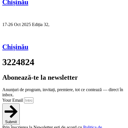
Chișinău
17-26 Oct 2025 Ediția 32,
Sibiu
Chișinău
3224824
Abonează-te la newsletter
Anunțuri de program, invitați, premiere, tot ce contează — direct în
inbox.
Your Email
Submit
Prin înscrierea la Newsletter ești de acord cu
Politica de