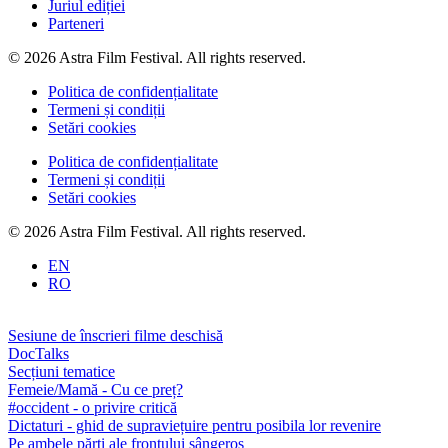
Juriul ediției
Parteneri
© 2026 Astra Film Festival. All rights reserved.
Politica de confidențialitate
Termeni și condiții
Setări cookies
Politica de confidențialitate
Termeni și condiții
Setări cookies
© 2026 Astra Film Festival. All rights reserved.
EN
RO
Sesiune de înscrieri filme deschisă
DocTalks
Secțiuni tematice
Femeie/Mamă - Cu ce preț?
#occident - o privire critică
Dictaturi - ghid de supraviețuire pentru posibila lor revenire
Pe ambele părți ale frontului sângeros