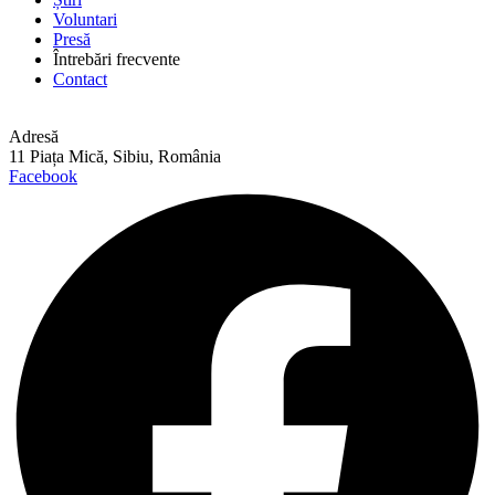
Voluntari
Presă
Întrebări frecvente
Contact
Adresă
11 Piața Mică, Sibiu, România
Facebook