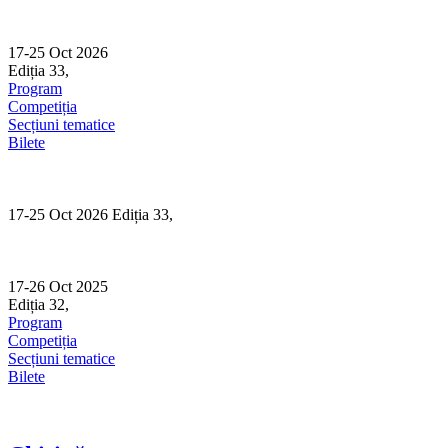
Skip
to
content
17-25 Oct 2026
Ediția 33,
Sibiu
Program
Competiția
Secțiuni tematice
Bilete
17-25 Oct 2026 Ediția 33,
Sibiu
17-26 Oct 2025
Ediția 32,
Sibiu
Program
Competiția
Secțiuni tematice
Bilete