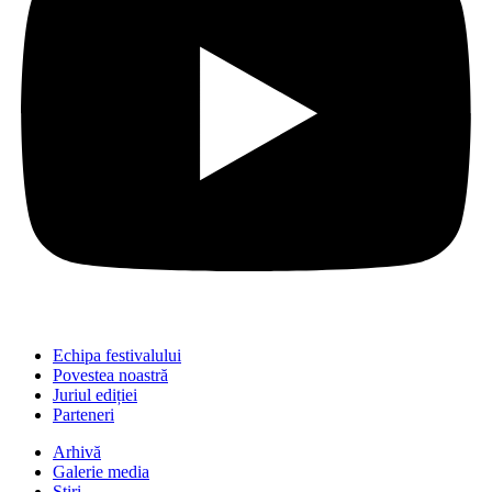
Echipa festivalului
Povestea noastră
Juriul ediției
Parteneri
Arhivă
Galerie media
Știri