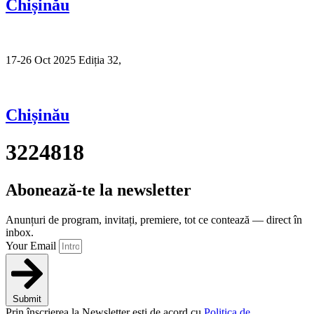
Chișinău
17-26 Oct 2025 Ediția 32,
Sibiu
Chișinău
3224818
Abonează-te la newsletter
Anunțuri de program, invitați, premiere, tot ce contează — direct în
inbox.
Your Email
Submit
Prin înscrierea la Newsletter ești de acord cu
Politica de