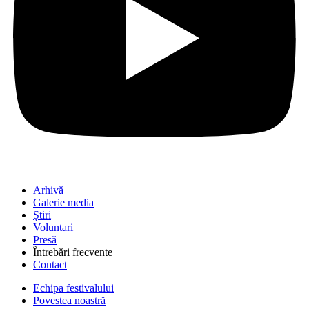
Arhivă
Galerie media
Știri
Voluntari
Presă
Întrebări frecvente
Contact
Echipa festivalului
Povestea noastră