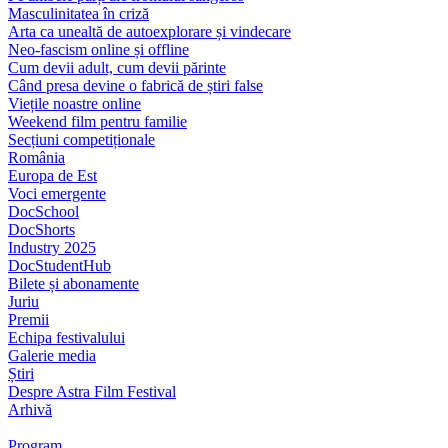
Masculinitatea în criză
Arta ca unealtă de autoexplorare și vindecare
Neo-fascism online și offline
Cum devii adult, cum devii părinte
Când presa devine o fabrică de știri false
Viețile noastre online
Weekend film pentru familie
Secțiuni competiționale
România
Europa de Est
Voci emergente
DocSchool
DocShorts
Industry 2025
DocStudentHub
Bilete și abonamente
Juriu
Premii
Echipa festivalului
Galerie media
Știri
Despre Astra Film Festival
Arhivă
Program