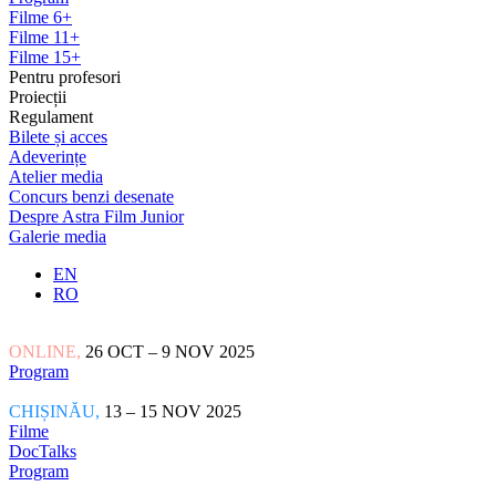
Filme 6+
Filme 11+
Filme 15+
Pentru profesori
Proiecții
Regulament
Bilete și acces
Adeverințe
Atelier media
Concurs benzi desenate
Despre Astra Film Junior
Galerie media
EN
RO
ONLINE,
26 OCT – 9 NOV 2025
Program
CHIȘINĂU,
13 – 15 NOV 2025
Filme
DocTalks
Program