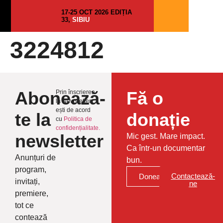
17-25 OCT 2026 EDIȚIA
33,
SIBIU
3224812
Abonează-
Fă o
Prin înscrierea
la Newsletter
ești de acord
te la
donație
cu
Politica de
confidențialitate.
newsletter
Mic gest. Mare impact.
Ca într-un documentar
Anunțuri de
bun.
program,
Contactează-
Donează
invitați,
ne
premiere,
tot ce
contează