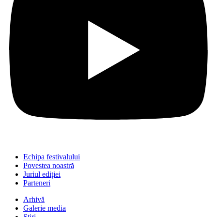
Echipa festivalului
Povestea noastră
Juriul ediției
Parteneri
Arhivă
Galerie media
Știri