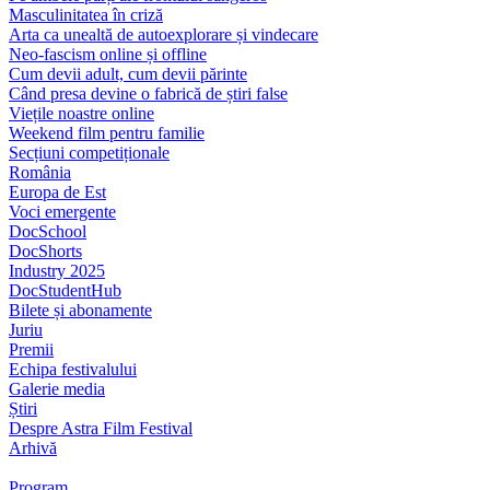
Masculinitatea în criză
Arta ca unealtă de autoexplorare și vindecare
Neo-fascism online și offline
Cum devii adult, cum devii părinte
Când presa devine o fabrică de știri false
Viețile noastre online
Weekend film pentru familie
Secțiuni competiționale
România
Europa de Est
Voci emergente
DocSchool
DocShorts
Industry 2025
DocStudentHub
Bilete și abonamente
Juriu
Premii
Echipa festivalului
Galerie media
Știri
Despre Astra Film Festival
Arhivă
Program