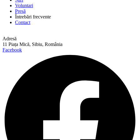
Voluntari
Presă
Întrebări frecvente
Contact
Adresă
11 Piața Mică, Sibiu, România
Facebook