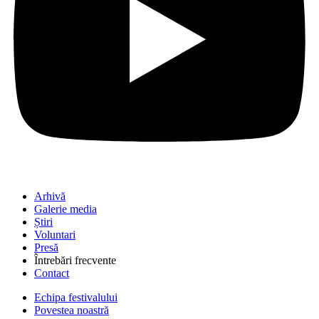
Arhivă
Galerie media
Știri
Voluntari
Presă
Întrebări frecvente
Contact
Echipa festivalului
Povestea noastră