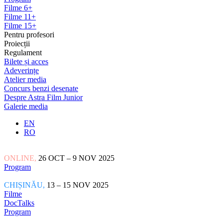
Filme 6+
Filme 11+
Filme 15+
Pentru profesori
Proiecții
Regulament
Bilete și acces
Adeverințe
Atelier media
Concurs benzi desenate
Despre Astra Film Junior
Galerie media
EN
RO
ONLINE,
26 OCT – 9 NOV 2025
Program
CHIȘINĂU,
13 – 15 NOV 2025
Filme
DocTalks
Program