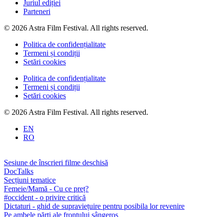
Juriul ediției
Parteneri
© 2026 Astra Film Festival. All rights reserved.
Politica de confidențialitate
Termeni și condiții
Setări cookies
Politica de confidențialitate
Termeni și condiții
Setări cookies
© 2026 Astra Film Festival. All rights reserved.
EN
RO
Sesiune de înscrieri filme deschisă
DocTalks
Secțiuni tematice
Femeie/Mamă - Cu ce preț?
#occident - o privire critică
Dictaturi - ghid de supraviețuire pentru posibila lor revenire
Pe ambele părți ale frontului sângeros