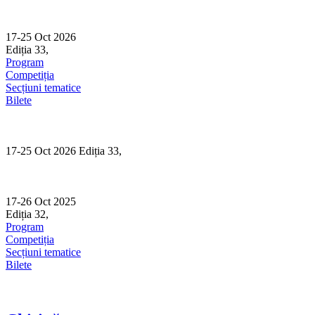
Skip
to
content
17-25 Oct 2026
Ediția 33,
Sibiu
Program
Competiția
Secțiuni tematice
Bilete
17-25 Oct 2026 Ediția 33,
Sibiu
17-26 Oct 2025
Ediția 32,
Sibiu
Program
Competiția
Secțiuni tematice
Bilete