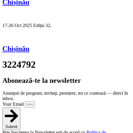
Chișinău
17-26 Oct 2025 Ediția 32,
Sibiu
Chișinău
3224792
Abonează-te la newsletter
Anunțuri de program, invitați, premiere, tot ce contează — direct în
inbox.
Your Email
Submit
Prin înscrierea la Newsletter ești de acord cu
Politica de