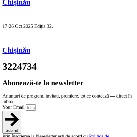
Chișinău
17-26 Oct 2025 Ediția 32,
Sibiu
Chișinău
3224734
Abonează-te la newsletter
Anunțuri de program, invitați, premiere, tot ce contează — direct în
inbox.
Your Email
Submit
Prin înscrierea la Newsletter ești de acord cu
Politica de