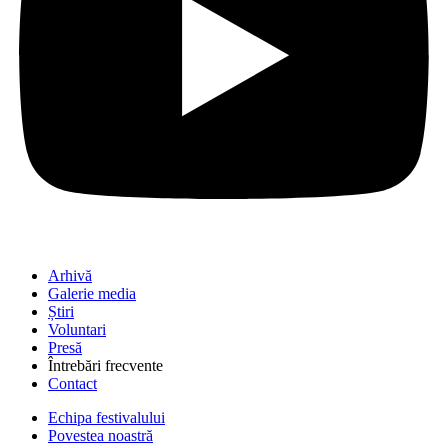
Arhivă
Galerie media
Știri
Voluntari
Presă
Întrebări frecvente
Contact
Echipa festivalului
Povestea noastră