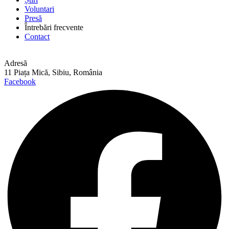
Voluntari
Presă
Întrebări frecvente
Contact
Adresă
11 Piața Mică, Sibiu, România
Facebook