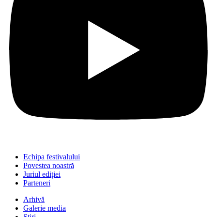
Echipa festivalului
Povestea noastră
Juriul ediției
Parteneri
Arhivă
Galerie media
Știri