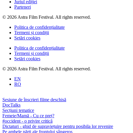
Juriul ediției
Parteneri
© 2026 Astra Film Festival. All rights reserved.
Politica de confidențialitate
Termeni și condiții
Setări cookies
Politica de confidențialitate
Termeni și condiții
Setări cookies
© 2026 Astra Film Festival. All rights reserved.
EN
RO
Sesiune de înscrieri filme deschisă
DocTalks
Secțiuni tematice
Femeie/Mamă - Cu ce preț?
#occident - o privire critică
Dictaturi - ghid de supraviețuire pentru posibila lor revenire
Pe ambele părți ale frontului sângeros