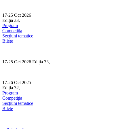
Skip
to
content
17-25 Oct 2026
Ediția 33,
Sibiu
Program
Competiția
Secțiuni tematice
Bilete
17-25 Oct 2026 Ediția 33,
Sibiu
17-26 Oct 2025
Ediția 32,
Sibiu
Program
Competiția
Secțiuni tematice
Bilete