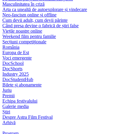
Masculinitatea în criză
Arta ca unealtă de autoexplorare și vindecare
Neo-fascism online și offline
Cum devii adult, cum devii părinte
Când presa devine o fabrică de știri false
Viețile noastre online
Weekend film pentru familie
Secțiuni competiționale
România
Europa de Est
Voci emergente
DocSchool
DocShorts
Industry 2025
DocStudentHub
Bilete și abonamente
Juriu
Premii
Echipa festivalului
Galerie media
Știri
Despre Astra Film Festival
Arhivă
Program