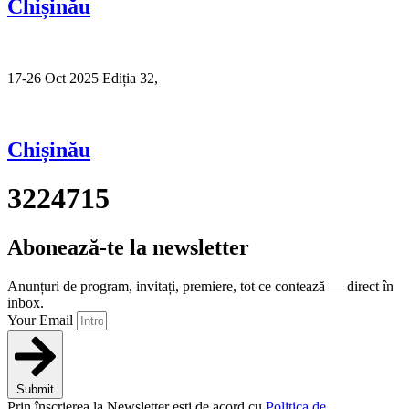
Chișinău
17-26 Oct 2025 Ediția 32,
Sibiu
Chișinău
3224715
Abonează-te la newsletter
Anunțuri de program, invitați, premiere, tot ce contează — direct în
inbox.
Your Email
Submit
Prin înscrierea la Newsletter ești de acord cu
Politica de