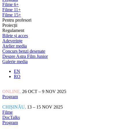
Filme 6+
Filme 11+
Filme 15+
Pentru profesori
Proiecții
Regulament
Bilete și acces
Adeverințe
Atelier media
Concurs benzi desenate
Despre Astra Film Junior
Galerie media
EN
RO
ONLINE,
26 OCT – 9 NOV 2025
Program
CHIȘINĂU,
13 – 15 NOV 2025
Filme
DocTalks
Program