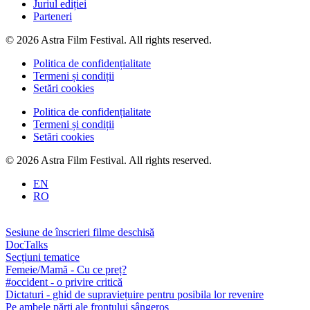
Juriul ediției
Parteneri
© 2026 Astra Film Festival. All rights reserved.
Politica de confidențialitate
Termeni și condiții
Setări cookies
Politica de confidențialitate
Termeni și condiții
Setări cookies
© 2026 Astra Film Festival. All rights reserved.
EN
RO
Sesiune de înscrieri filme deschisă
DocTalks
Secțiuni tematice
Femeie/Mamă - Cu ce preț?
#occident - o privire critică
Dictaturi - ghid de supraviețuire pentru posibila lor revenire
Pe ambele părți ale frontului sângeros