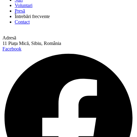
Voluntari
Presă
Întrebări frecvente
Contact
Adresă
11 Piața Mică, Sibiu, România
Facebook