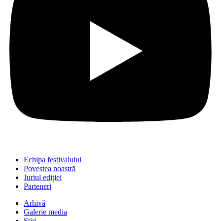
Echipa festivalului
Povestea noastră
Juriul ediției
Parteneri
Arhivă
Galerie media
Știri