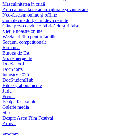
Masculinitatea în criză
Arta ca unealtă de autoexplorare și vindecare
Neo-fascism online și offline
Cum devii adult, cum devii părinte
Când presa devine o fabrică de știri false
Viețile noastre online
Weekend film pentru familie
Secțiuni competiționale
România
Europa de Est
Voci emergente
DocSchool
DocShorts
Industry 2025
DocStudentHub
Bilete și abonamente
Juriu
Premii
Echipa festivalului
Galerie media
Știri
Despre Astra Film Festival
Arhivă
Program