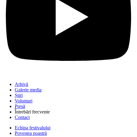
Arhivă
Galerie media
Știri
Voluntari
Presă
Întrebări frecvente
Contact
Echipa festivalului
Povestea noastră