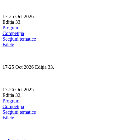
Skip
to
content
17-25 Oct 2026
Ediția 33,
Sibiu
Program
Competiția
Secțiuni tematice
Bilete
17-25 Oct 2026 Ediția 33,
Sibiu
17-26 Oct 2025
Ediția 32,
Sibiu
Program
Competiția
Secțiuni tematice
Bilete