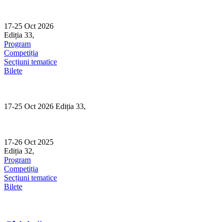
Skip
to
content
17-25 Oct 2026
Ediția 33,
Sibiu
Program
Competiția
Secțiuni tematice
Bilete
17-25 Oct 2026 Ediția 33,
Sibiu
17-26 Oct 2025
Ediția 32,
Sibiu
Program
Competiția
Secțiuni tematice
Bilete