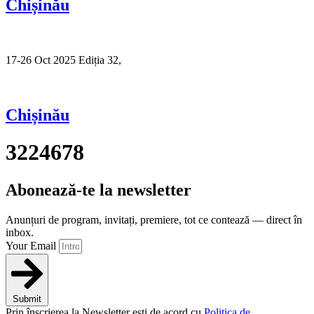
Chișinău
17-26 Oct 2025 Ediția 32,
Sibiu
Chișinău
3224678
Abonează-te la newsletter
Anunțuri de program, invitați, premiere, tot ce contează — direct în
inbox.
Your Email
Submit
Prin înscrierea la Newsletter ești de acord cu
Politica de