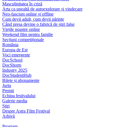
Masculinitatea în criză
Arta ca unealtă de autoexplorare și vindecare
Neo-fascism online și offline
Cum devii adult, cum devii părinte
Când presa devine o fabrică de știri false
Viețile noastre online
Weekend film pentru familie
Secțiuni competiționale
România
Europa de Est
Voci emergente
DocSchool
DocShorts
Industry 2025
DocStudentHub
Bilete și abonamente
Juriu
Premii
Echipa festivalului
Galerie media
Știri
Despre Astra Film Festival
Arhivă
Program