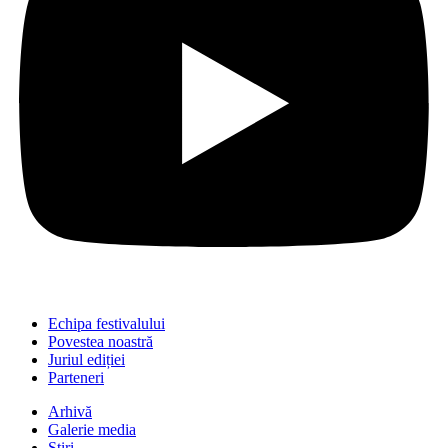
Echipa festivalului
Povestea noastră
Juriul ediției
Parteneri
Arhivă
Galerie media
Știri