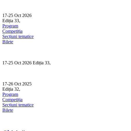
Skip
to
content
17-25 Oct 2026
Ediția 33,
Sibiu
Program
Competiția
Secțiuni tematice
Bilete
17-25 Oct 2026 Ediția 33,
Sibiu
17-26 Oct 2025
Ediția 32,
Sibiu
Program
Competiția
Secțiuni tematice
Bilete