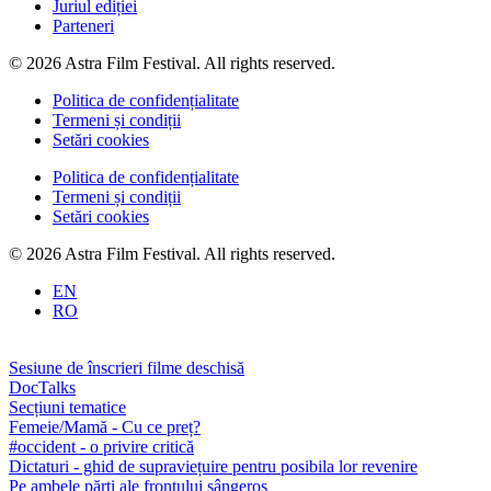
Juriul ediției
Parteneri
© 2026 Astra Film Festival. All rights reserved.
Politica de confidențialitate
Termeni și condiții
Setări cookies
Politica de confidențialitate
Termeni și condiții
Setări cookies
© 2026 Astra Film Festival. All rights reserved.
EN
RO
Sesiune de înscrieri filme deschisă
DocTalks
Secțiuni tematice
Femeie/Mamă - Cu ce preț?
#occident - o privire critică
Dictaturi - ghid de supraviețuire pentru posibila lor revenire
Pe ambele părți ale frontului sângeros