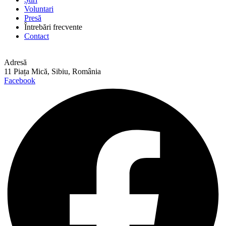
Voluntari
Presă
Întrebări frecvente
Contact
Adresă
11 Piața Mică, Sibiu, România
Facebook