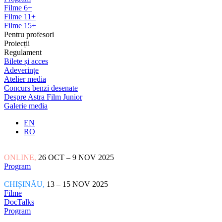
Filme 6+
Filme 11+
Filme 15+
Pentru profesori
Proiecții
Regulament
Bilete și acces
Adeverințe
Atelier media
Concurs benzi desenate
Despre Astra Film Junior
Galerie media
EN
RO
ONLINE,
26 OCT – 9 NOV 2025
Program
CHIȘINĂU,
13 – 15 NOV 2025
Filme
DocTalks
Program