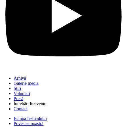
Arhivă
Galerie media
Știri
Voluntari
Presă
Întrebări frecvente
Contact
Echipa festivalului
Povestea noastră