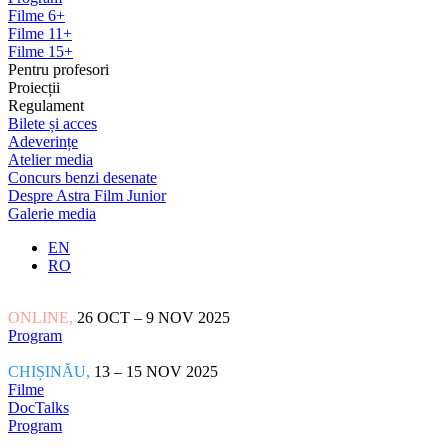
Filme 6+
Filme 11+
Filme 15+
Pentru profesori
Proiecții
Regulament
Bilete și acces
Adeverințe
Atelier media
Concurs benzi desenate
Despre Astra Film Junior
Galerie media
EN
RO
ONLINE,
26 OCT – 9 NOV 2025
Program
CHIȘINĂU,
13 – 15 NOV 2025
Filme
DocTalks
Program