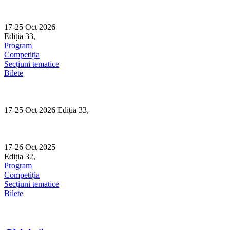
Skip
to
content
17-25 Oct 2026
Ediția 33,
Sibiu
Program
Competiția
Secțiuni tematice
Bilete
17-25 Oct 2026 Ediția 33,
Sibiu
17-26 Oct 2025
Ediția 32,
Sibiu
Program
Competiția
Secțiuni tematice
Bilete