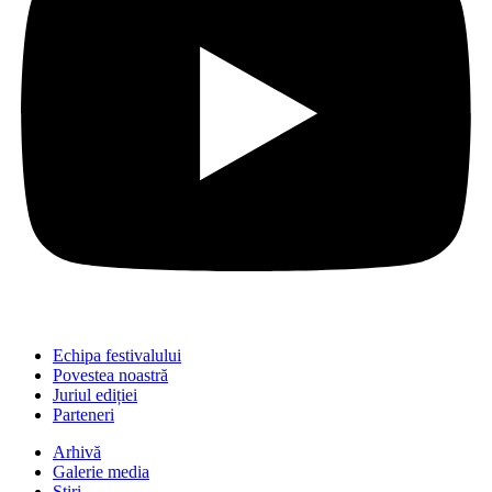
Echipa festivalului
Povestea noastră
Juriul ediției
Parteneri
Arhivă
Galerie media
Știri