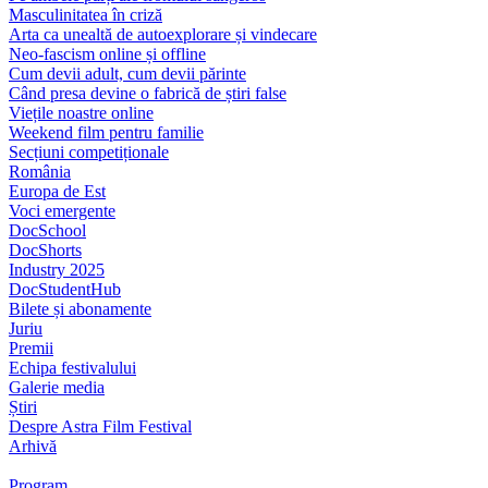
Masculinitatea în criză
Arta ca unealtă de autoexplorare și vindecare
Neo-fascism online și offline
Cum devii adult, cum devii părinte
Când presa devine o fabrică de știri false
Viețile noastre online
Weekend film pentru familie
Secțiuni competiționale
România
Europa de Est
Voci emergente
DocSchool
DocShorts
Industry 2025
DocStudentHub
Bilete și abonamente
Juriu
Premii
Echipa festivalului
Galerie media
Știri
Despre Astra Film Festival
Arhivă
Program