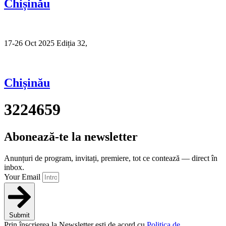
Chișinău
17-26 Oct 2025 Ediția 32,
Sibiu
Chișinău
3224659
Abonează-te la newsletter
Anunțuri de program, invitați, premiere, tot ce contează — direct în
inbox.
Your Email
Submit
Prin înscrierea la Newsletter ești de acord cu
Politica de