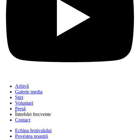
Arhivă
Galerie media
Știri
Voluntari
Presă
Întrebări frecvente
Contact
Echipa festivalului
Povestea noastră