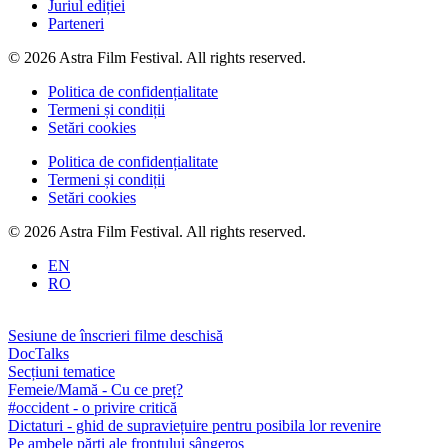
Juriul ediției
Parteneri
© 2026 Astra Film Festival. All rights reserved.
Politica de confidențialitate
Termeni și condiții
Setări cookies
Politica de confidențialitate
Termeni și condiții
Setări cookies
© 2026 Astra Film Festival. All rights reserved.
EN
RO
Sesiune de înscrieri filme deschisă
DocTalks
Secțiuni tematice
Femeie/Mamă - Cu ce preț?
#occident - o privire critică
Dictaturi - ghid de supraviețuire pentru posibila lor revenire
Pe ambele părți ale frontului sângeros