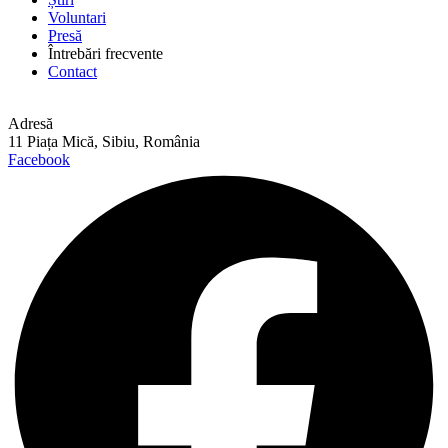
Voluntari
Presă
Întrebări frecvente
Contact
Adresă
11 Piața Mică, Sibiu, România
Facebook