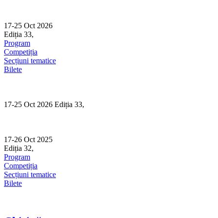
Skip
to
content
17-25 Oct 2026
Ediția 33,
Sibiu
Program
Competiția
Secțiuni tematice
Bilete
17-25 Oct 2026 Ediția 33,
Sibiu
17-26 Oct 2025
Ediția 32,
Sibiu
Program
Competiția
Secțiuni tematice
Bilete