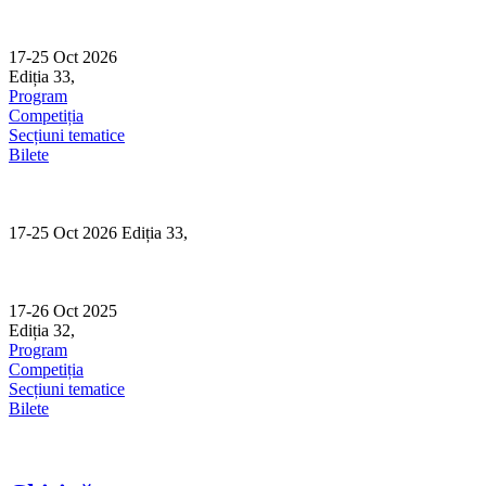
Skip
to
content
17-25 Oct 2026
Ediția 33,
Sibiu
Program
Competiția
Secțiuni tematice
Bilete
17-25 Oct 2026 Ediția 33,
Sibiu
17-26 Oct 2025
Ediția 32,
Sibiu
Program
Competiția
Secțiuni tematice
Bilete