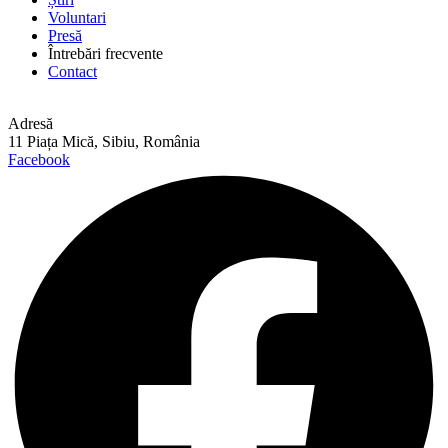
Voluntari
Presă
Întrebări frecvente
Contact
Adresă
11 Piața Mică, Sibiu, România
Facebook