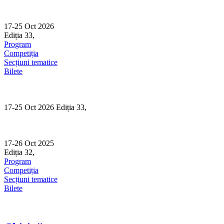
Skip
to
content
17-25 Oct 2026
Ediția 33,
Sibiu
Program
Competiția
Secțiuni tematice
Bilete
17-25 Oct 2026 Ediția 33,
Sibiu
17-26 Oct 2025
Ediția 32,
Sibiu
Program
Competiția
Secțiuni tematice
Bilete