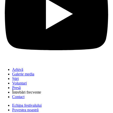
Arhivă
Galerie media
Știri
Voluntari
Presă
Întrebări frecvente
Contact
Echipa festivalului
Povestea noastră