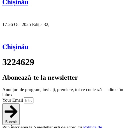
Chișinău
17-26 Oct 2025 Ediția 32,
Sibiu
Chișinău
3224629
Abonează-te la newsletter
Anunțuri de program, invitați, premiere, tot ce contează — direct în
inbox.
Your Email
Submit
Prin înscrierea la Newsletter ești de acord cu
Politica de