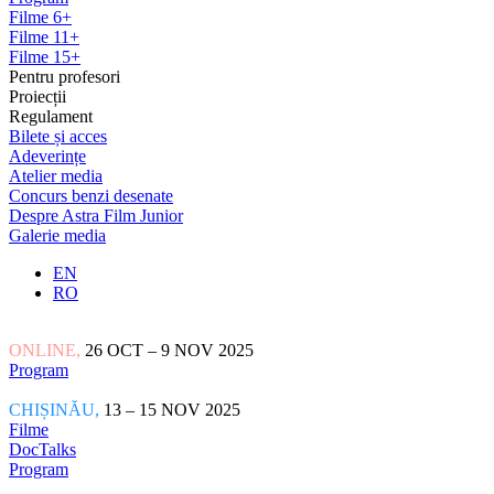
Filme 6+
Filme 11+
Filme 15+
Pentru profesori
Proiecții
Regulament
Bilete și acces
Adeverințe
Atelier media
Concurs benzi desenate
Despre Astra Film Junior
Galerie media
EN
RO
ONLINE,
26 OCT – 9 NOV 2025
Program
CHIȘINĂU,
13 – 15 NOV 2025
Filme
DocTalks
Program