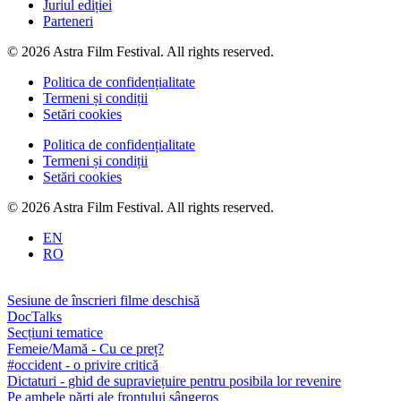
Juriul ediției
Parteneri
© 2026 Astra Film Festival. All rights reserved.
Politica de confidențialitate
Termeni și condiții
Setări cookies
Politica de confidențialitate
Termeni și condiții
Setări cookies
© 2026 Astra Film Festival. All rights reserved.
EN
RO
Sesiune de înscrieri filme deschisă
DocTalks
Secțiuni tematice
Femeie/Mamă - Cu ce preț?
#occident - o privire critică
Dictaturi - ghid de supraviețuire pentru posibila lor revenire
Pe ambele părți ale frontului sângeros