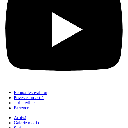
Echipa festivalului
Povestea noastră
Juriul ediției
Parteneri
Arhivă
Galerie media
Știri