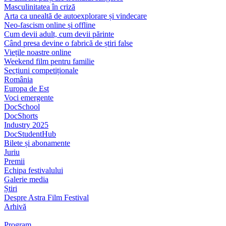
Masculinitatea în criză
Arta ca unealtă de autoexplorare și vindecare
Neo-fascism online și offline
Cum devii adult, cum devii părinte
Când presa devine o fabrică de știri false
Viețile noastre online
Weekend film pentru familie
Secțiuni competiționale
România
Europa de Est
Voci emergente
DocSchool
DocShorts
Industry 2025
DocStudentHub
Bilete și abonamente
Juriu
Premii
Echipa festivalului
Galerie media
Știri
Despre Astra Film Festival
Arhivă
Program