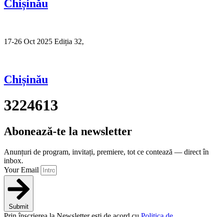
Chișinău
17-26 Oct 2025 Ediția 32,
Sibiu
Chișinău
3224613
Abonează-te la newsletter
Anunțuri de program, invitați, premiere, tot ce contează — direct în
inbox.
Your Email
Submit
Prin înscrierea la Newsletter ești de acord cu
Politica de