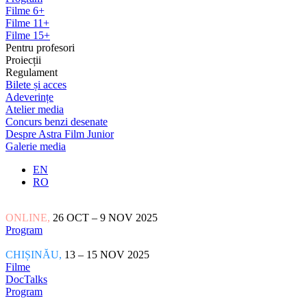
Filme 6+
Filme 11+
Filme 15+
Pentru profesori
Proiecții
Regulament
Bilete și acces
Adeverințe
Atelier media
Concurs benzi desenate
Despre Astra Film Junior
Galerie media
EN
RO
ONLINE,
26 OCT – 9 NOV 2025
Program
CHIȘINĂU,
13 – 15 NOV 2025
Filme
DocTalks
Program