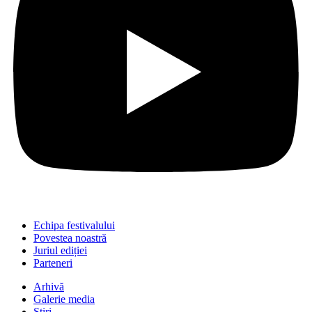
Echipa festivalului
Povestea noastră
Juriul ediției
Parteneri
Arhivă
Galerie media
Știri