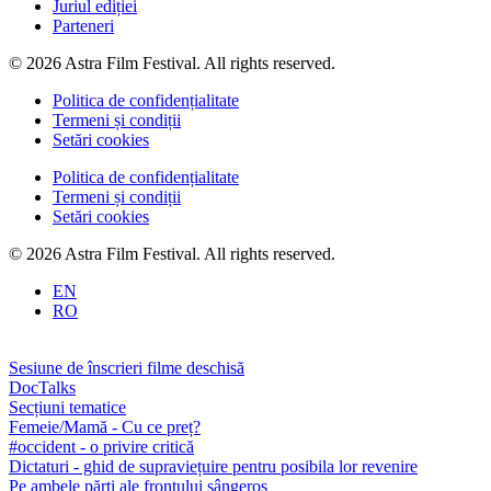
Juriul ediției
Parteneri
© 2026 Astra Film Festival. All rights reserved.
Politica de confidențialitate
Termeni și condiții
Setări cookies
Politica de confidențialitate
Termeni și condiții
Setări cookies
© 2026 Astra Film Festival. All rights reserved.
EN
RO
Sesiune de înscrieri filme deschisă
DocTalks
Secțiuni tematice
Femeie/Mamă - Cu ce preț?
#occident - o privire critică
Dictaturi - ghid de supraviețuire pentru posibila lor revenire
Pe ambele părți ale frontului sângeros