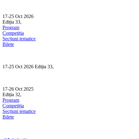
Skip
to
content
17-25 Oct 2026
Ediția 33,
Sibiu
Program
Competiția
Secțiuni tematice
Bilete
17-25 Oct 2026 Ediția 33,
Sibiu
17-26 Oct 2025
Ediția 32,
Sibiu
Program
Competiția
Secțiuni tematice
Bilete