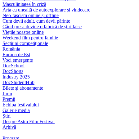
Masculinitatea în criză
Arta ca unealtă de autoexplorare și vindecare
Neo-fascism online și offline
Cum devii adult, cum devii părinte
Când presa devine o fabrică de știri false
Viețile noastre online
Weekend film pentru familie
Secțiuni competiționale
România
Europa de Est
Voci emergente
DocSchool
DocShorts
Industry 2025
DocStudentHub
Bilete și abonamente
Juriu
Premii
Echipa festivalului
Galerie media
Știri
Despre Astra Film Festival
Arhivă
Program