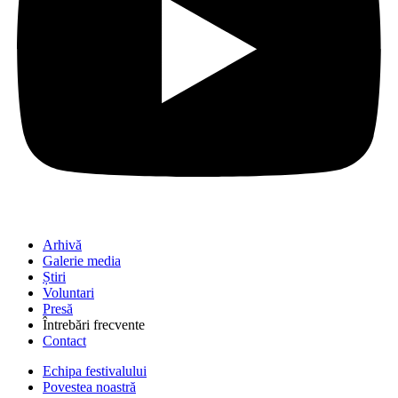
Arhivă
Galerie media
Știri
Voluntari
Presă
Întrebări frecvente
Contact
Echipa festivalului
Povestea noastră