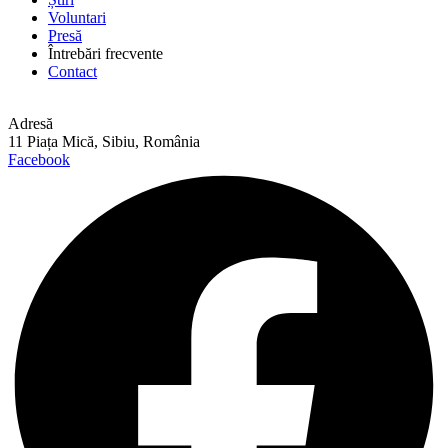
Voluntari
Presă
Întrebări frecvente
Contact
Adresă
11 Piața Mică, Sibiu, România
Facebook