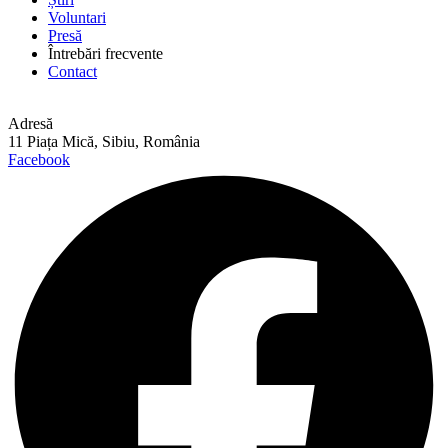
Voluntari
Presă
Întrebări frecvente
Contact
Adresă
11 Piața Mică, Sibiu, România
Facebook