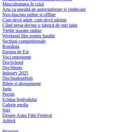
Masculinitatea în criză
Arta ca unealtă de autoexplorare și vindecare
Neo-fascism online și offline
Cum devii adult, cum devii părinte
Când presa devine o fabrică de știri false
Viețile noastre online
Weekend film pentru familie
Secțiuni competiționale
România
Europa de Est
Voci emergente
DocSchool
DocShorts
Industry 2025
DocStudentHub
Bilete și abonamente
Juriu
Premii
Echipa festivalului
Galerie media
Știri
Despre Astra Film Festival
Arhivă
Program