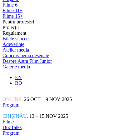
Filme 6+
Filme 11+
Filme 15+
Pentru profesori
Proiecții
Regulament
Bilete și acces
Adeverințe
Atelier media
Concurs benzi desenate
Despre Astra Film Junior
Galerie media
EN
RO
ONLINE,
26 OCT – 9 NOV 2025
Program
CHIȘINĂU,
13 – 15 NOV 2025
Filme
DocTalks
Program