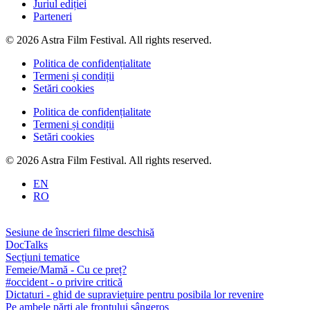
Juriul ediției
Parteneri
© 2026 Astra Film Festival. All rights reserved.
Politica de confidențialitate
Termeni și condiții
Setări cookies
Politica de confidențialitate
Termeni și condiții
Setări cookies
© 2026 Astra Film Festival. All rights reserved.
EN
RO
Sesiune de înscrieri filme deschisă
DocTalks
Secțiuni tematice
Femeie/Mamă - Cu ce preț?
#occident - o privire critică
Dictaturi - ghid de supraviețuire pentru posibila lor revenire
Pe ambele părți ale frontului sângeros