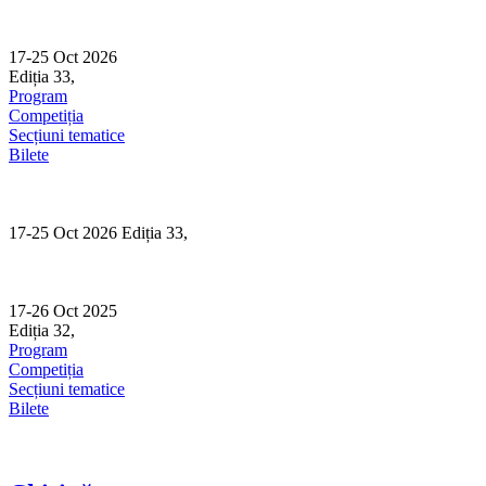
Skip
to
content
17-25 Oct 2026
Ediția 33,
Sibiu
Program
Competiția
Secțiuni tematice
Bilete
17-25 Oct 2026 Ediția 33,
Sibiu
17-26 Oct 2025
Ediția 32,
Sibiu
Program
Competiția
Secțiuni tematice
Bilete