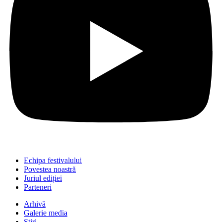
Echipa festivalului
Povestea noastră
Juriul ediției
Parteneri
Arhivă
Galerie media
Știri