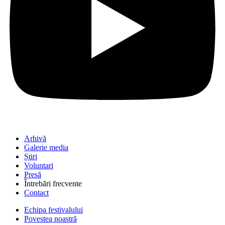
Arhivă
Galerie media
Știri
Voluntari
Presă
Întrebări frecvente
Contact
Echipa festivalului
Povestea noastră