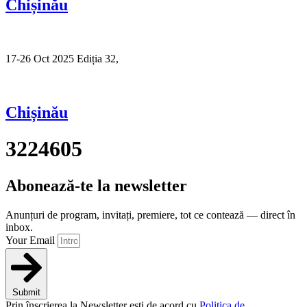
Chișinău
17-26 Oct 2025 Ediția 32,
Sibiu
Chișinău
3224605
Abonează-te la newsletter
Anunțuri de program, invitați, premiere, tot ce contează — direct în
inbox.
Your Email
Submit
Prin înscrierea la Newsletter ești de acord cu
Politica de