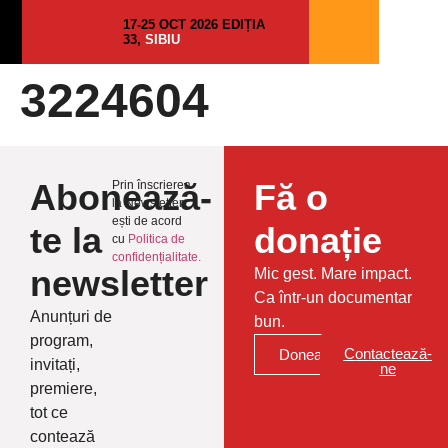
17-25 OCT 2026 EDIȚIA
33,
SIBIU
3224604
Abonează-
Fă o
Prin înscrierea
la Newsletter
ești de acord
te la
donație
cu
Politica de
confidențialitate.
newsletter
Mic gest. Mare impact.
Ca într-un documentar
Anunțuri de
bun.
program,
Contactează-
Donează
invitați,
ne
premiere,
tot ce
contează