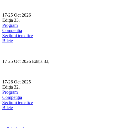
Skip
to
content
17-25 Oct 2026
Ediția 33,
Sibiu
Program
Competiția
Secțiuni tematice
Bilete
17-25 Oct 2026 Ediția 33,
Sibiu
17-26 Oct 2025
Ediția 32,
Sibiu
Program
Competiția
Secțiuni tematice
Bilete