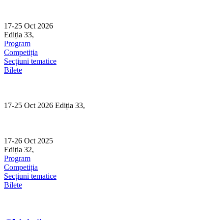
Skip
to
content
17-25 Oct 2026
Ediția 33,
Sibiu
Program
Competiția
Secțiuni tematice
Bilete
17-25 Oct 2026 Ediția 33,
Sibiu
17-26 Oct 2025
Ediția 32,
Sibiu
Program
Competiția
Secțiuni tematice
Bilete