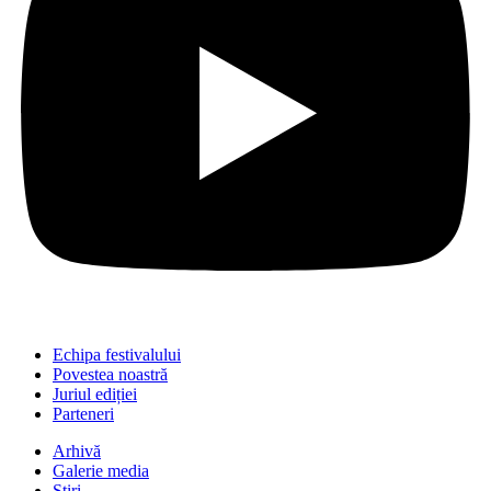
Echipa festivalului
Povestea noastră
Juriul ediției
Parteneri
Arhivă
Galerie media
Știri