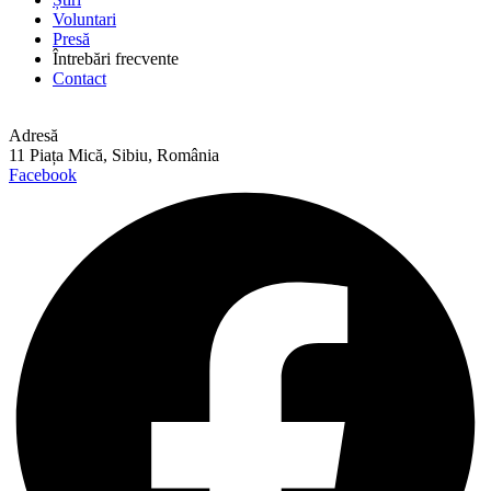
Voluntari
Presă
Întrebări frecvente
Contact
Adresă
11 Piața Mică, Sibiu, România
Facebook