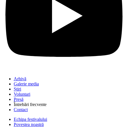
Arhivă
Galerie media
Știri
Voluntari
Presă
Întrebări frecvente
Contact
Echipa festivalului
Povestea noastră