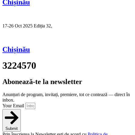
Chișinău
17-26 Oct 2025 Ediția 32,
Sibiu
Chișinău
3224570
Abonează-te la newsletter
Anunțuri de program, invitați, premiere, tot ce contează — direct în
inbox.
Your Email
Submit
Prin înscrierea la Newsletter ești de acord cu
Politica de