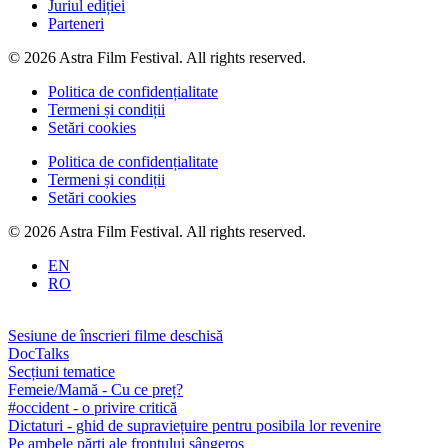
Juriul ediției
Parteneri
© 2026 Astra Film Festival. All rights reserved.
Politica de confidențialitate
Termeni și condiții
Setări cookies
Politica de confidențialitate
Termeni și condiții
Setări cookies
© 2026 Astra Film Festival. All rights reserved.
EN
RO
Sesiune de înscrieri filme deschisă
DocTalks
Secțiuni tematice
Femeie/Mamă - Cu ce preț?
#occident - o privire critică
Dictaturi - ghid de supraviețuire pentru posibila lor revenire
Pe ambele părți ale frontului sângeros