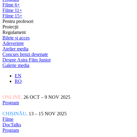
Filme 6+
Filme 11+
Filme 15+
Pentru profesori
Proiecții
Regulament
Bilete și acces
Adeverințe
Atelier media
Concurs benzi desenate
Despre Astra Film Junior
Galerie media
EN
RO
ONLINE,
26 OCT – 9 NOV 2025
Program
CHIȘINĂU,
13 – 15 NOV 2025
Filme
DocTalks
Program