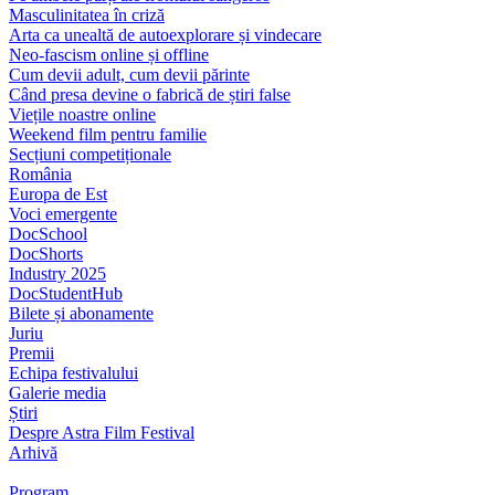
Masculinitatea în criză
Arta ca unealtă de autoexplorare și vindecare
Neo-fascism online și offline
Cum devii adult, cum devii părinte
Când presa devine o fabrică de știri false
Viețile noastre online
Weekend film pentru familie
Secțiuni competiționale
România
Europa de Est
Voci emergente
DocSchool
DocShorts
Industry 2025
DocStudentHub
Bilete și abonamente
Juriu
Premii
Echipa festivalului
Galerie media
Știri
Despre Astra Film Festival
Arhivă
Program