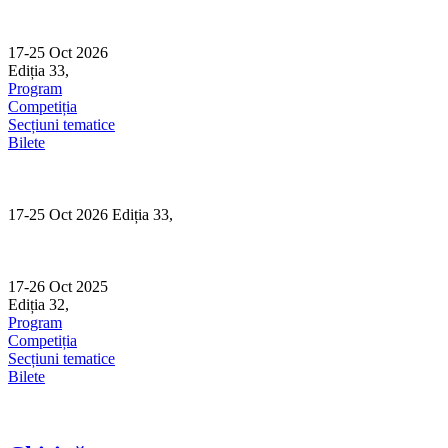
Skip
to
content
17-25 Oct 2026
Ediția 33,
Sibiu
Program
Competiția
Secțiuni tematice
Bilete
17-25 Oct 2026 Ediția 33,
Sibiu
17-26 Oct 2025
Ediția 32,
Sibiu
Program
Competiția
Secțiuni tematice
Bilete