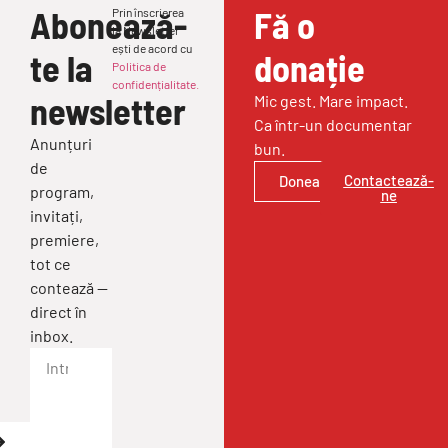
Abonează-
Fă o
Prin înscrierea
la Newsletter
ești de acord cu
te la
donație
Politica de
confidențialitate.
newsletter
Mic gest. Mare impact.
Ca într-un documentar
Anunțuri
bun.
de
Contactează-
Donează
program,
ne
invitați,
premiere,
tot ce
contează —
direct în
inbox.