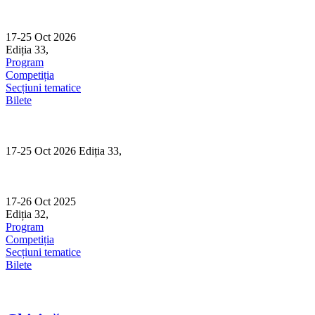
Skip
to
content
17-25 Oct 2026
Ediția 33,
Sibiu
Program
Competiția
Secțiuni tematice
Bilete
17-25 Oct 2026 Ediția 33,
Sibiu
17-26 Oct 2025
Ediția 32,
Sibiu
Program
Competiția
Secțiuni tematice
Bilete