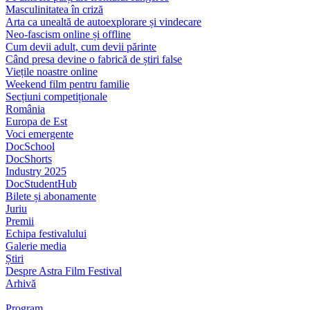
Masculinitatea în criză
Arta ca unealtă de autoexplorare și vindecare
Neo-fascism online și offline
Cum devii adult, cum devii părinte
Când presa devine o fabrică de știri false
Viețile noastre online
Weekend film pentru familie
Secțiuni competiționale
România
Europa de Est
Voci emergente
DocSchool
DocShorts
Industry 2025
DocStudentHub
Bilete și abonamente
Juriu
Premii
Echipa festivalului
Galerie media
Știri
Despre Astra Film Festival
Arhivă
Program