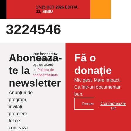
17-25 OCT 2026 EDIȚIA
33,
SIBIU
3224546
Abonează-
Fă o
Prin înscrierea
la Newsletter
ești de acord
te la
donație
cu
Politica de
confidențialitate.
newsletter
Mic gest. Mare impact.
Ca într-un documentar
Anunțuri de
bun.
program,
Contactează-
Donează
invitați,
ne
premiere,
tot ce
contează