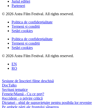
Juriul ediției
Parteneri
© 2026 Astra Film Festival. All rights reserved.
Politica de confidențialitate
Termeni și condiții
Setări cookies
Politica de confidențialitate
Termeni și condiții
Setări cookies
© 2026 Astra Film Festival. All rights reserved.
EN
RO
Sesiune de înscrieri filme deschisă
DocTalks
Secțiuni tematice
Femeie/Mamă - Cu ce preț?
#occident - o privire critică
Dictaturi - ghid de supraviețuire pentru posibila lor revenire
Pe ambele părți ale frontului sângeros