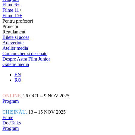
Filme 6+
Filme 11+
Filme 15+
Pentru profesori
Proiecții
Regulament
Bilete și acces
Adeverințe
Atelier media
Concurs benzi desenate
Despre Astra Film Junior
Galerie media
EN
RO
ONLINE,
26 OCT – 9 NOV 2025
Program
CHIȘINĂU,
13 – 15 NOV 2025
Filme
DocTalks
Program