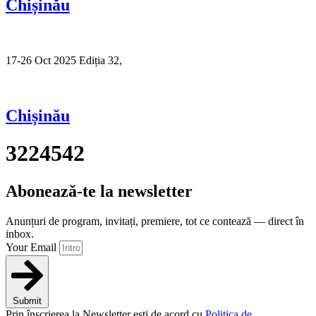
Chișinău
17-26 Oct 2025 Ediția 32,
Sibiu
Chișinău
3224542
Abonează-te la newsletter
Anunțuri de program, invitați, premiere, tot ce contează — direct în
inbox.
Your Email
Submit
Prin înscrierea la Newsletter ești de acord cu
Politica de