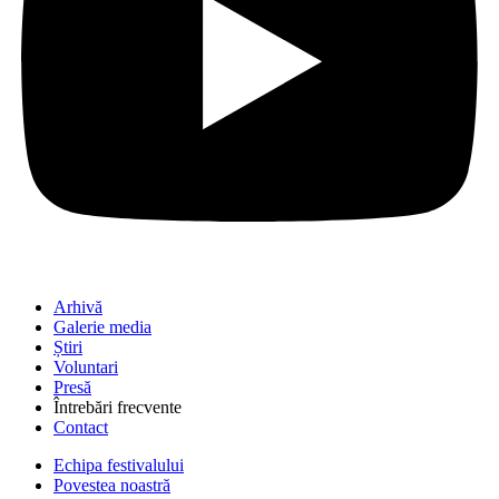
Arhivă
Galerie media
Știri
Voluntari
Presă
Întrebări frecvente
Contact
Echipa festivalului
Povestea noastră