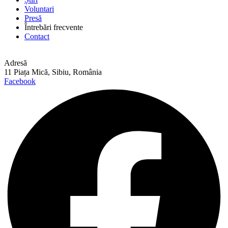
Voluntari
Presă
Întrebări frecvente
Contact
Adresă
11 Piața Mică, Sibiu, România
Facebook