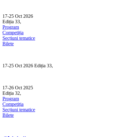
Skip
to
content
17-25 Oct 2026
Ediția 33,
Sibiu
Program
Competiția
Secțiuni tematice
Bilete
17-25 Oct 2026 Ediția 33,
Sibiu
17-26 Oct 2025
Ediția 32,
Sibiu
Program
Competiția
Secțiuni tematice
Bilete