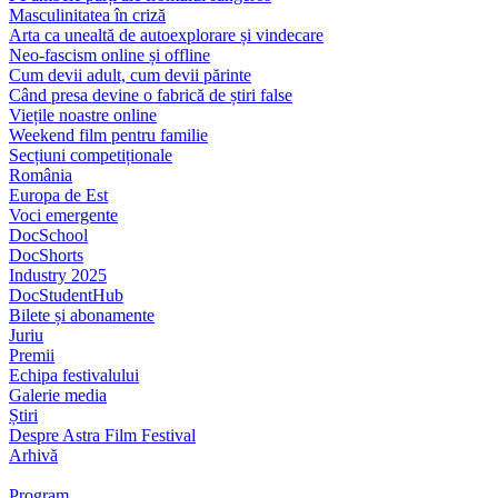
Masculinitatea în criză
Arta ca unealtă de autoexplorare și vindecare
Neo-fascism online și offline
Cum devii adult, cum devii părinte
Când presa devine o fabrică de știri false
Viețile noastre online
Weekend film pentru familie
Secțiuni competiționale
România
Europa de Est
Voci emergente
DocSchool
DocShorts
Industry 2025
DocStudentHub
Bilete și abonamente
Juriu
Premii
Echipa festivalului
Galerie media
Știri
Despre Astra Film Festival
Arhivă
Program