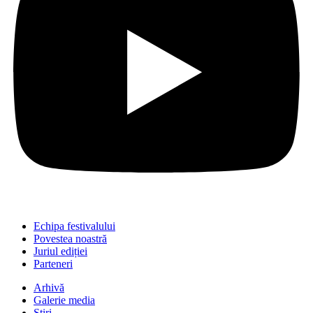
Echipa festivalului
Povestea noastră
Juriul ediției
Parteneri
Arhivă
Galerie media
Știri