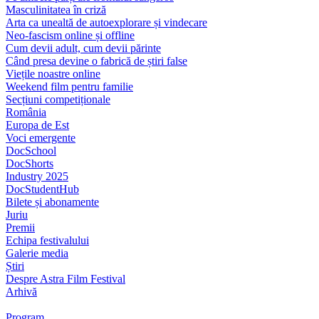
Masculinitatea în criză
Arta ca unealtă de autoexplorare și vindecare
Neo-fascism online și offline
Cum devii adult, cum devii părinte
Când presa devine o fabrică de știri false
Viețile noastre online
Weekend film pentru familie
Secțiuni competiționale
România
Europa de Est
Voci emergente
DocSchool
DocShorts
Industry 2025
DocStudentHub
Bilete și abonamente
Juriu
Premii
Echipa festivalului
Galerie media
Știri
Despre Astra Film Festival
Arhivă
Program