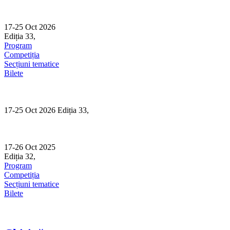
Skip
to
content
17-25 Oct 2026
Ediția 33,
Sibiu
Program
Competiția
Secțiuni tematice
Bilete
17-25 Oct 2026 Ediția 33,
Sibiu
17-26 Oct 2025
Ediția 32,
Sibiu
Program
Competiția
Secțiuni tematice
Bilete