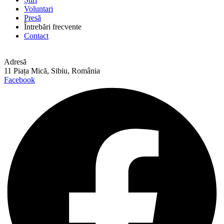
Voluntari
Presă
Întrebări frecvente
Contact
Adresă
11 Piața Mică, Sibiu, România
Facebook