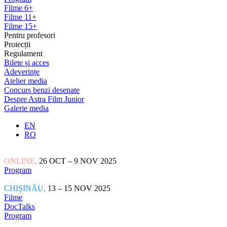
Filme 6+
Filme 11+
Filme 15+
Pentru profesori
Proiecții
Regulament
Bilete și acces
Adeverințe
Atelier media
Concurs benzi desenate
Despre Astra Film Junior
Galerie media
EN
RO
ONLINE,
26 OCT – 9 NOV 2025
Program
CHIȘINĂU,
13 – 15 NOV 2025
Filme
DocTalks
Program