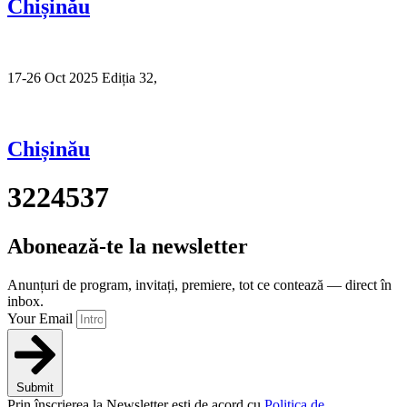
Chișinău
17-26 Oct 2025 Ediția 32,
Sibiu
Chișinău
3224537
Abonează-te la newsletter
Anunțuri de program, invitați, premiere, tot ce contează — direct în
inbox.
Your Email
Submit
Prin înscrierea la Newsletter ești de acord cu
Politica de