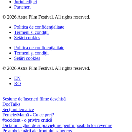
Juriul ediției
Parteneri
© 2026 Astra Film Festival. All rights reserved.
Politica de confidențialitate
Termeni și condiții
Setări cookies
Politica de confidențialitate
Termeni și condiții
Setări cookies
© 2026 Astra Film Festival. All rights reserved.
EN
RO
Sesiune de înscrieri filme deschisă
DocTalks
Secțiuni tematice
Femeie/Mamă - Cu ce preț?
#occident - o privire critică
Dictaturi - ghid de supraviețuire pentru posibila lor revenire
Pe ambele părți ale frontului sângeros