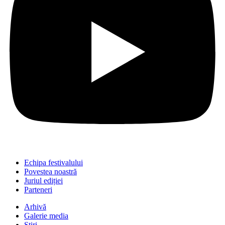
Echipa festivalului
Povestea noastră
Juriul ediției
Parteneri
Arhivă
Galerie media
Știri