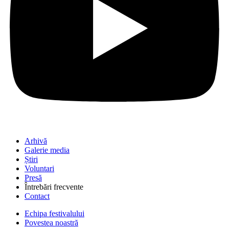
Arhivă
Galerie media
Știri
Voluntari
Presă
Întrebări frecvente
Contact
Echipa festivalului
Povestea noastră