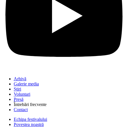
Arhivă
Galerie media
Știri
Voluntari
Presă
Întrebări frecvente
Contact
Echipa festivalului
Povestea noastră