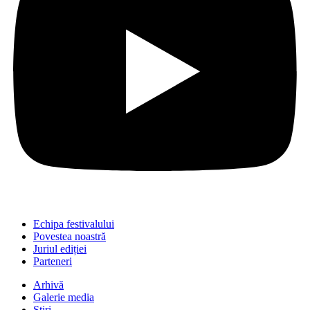
Echipa festivalului
Povestea noastră
Juriul ediției
Parteneri
Arhivă
Galerie media
Știri