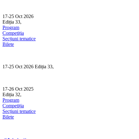
Skip
to
content
17-25 Oct 2026
Ediția 33,
Sibiu
Program
Competiția
Secțiuni tematice
Bilete
17-25 Oct 2026 Ediția 33,
Sibiu
17-26 Oct 2025
Ediția 32,
Sibiu
Program
Competiția
Secțiuni tematice
Bilete