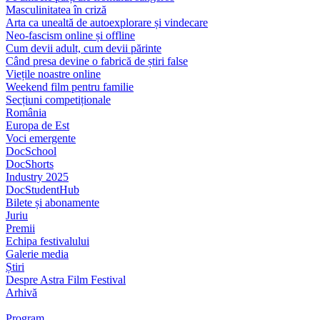
Masculinitatea în criză
Arta ca unealtă de autoexplorare și vindecare
Neo-fascism online și offline
Cum devii adult, cum devii părinte
Când presa devine o fabrică de știri false
Viețile noastre online
Weekend film pentru familie
Secțiuni competiționale
România
Europa de Est
Voci emergente
DocSchool
DocShorts
Industry 2025
DocStudentHub
Bilete și abonamente
Juriu
Premii
Echipa festivalului
Galerie media
Știri
Despre Astra Film Festival
Arhivă
Program