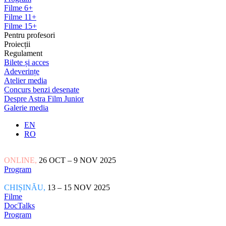
Filme 6+
Filme 11+
Filme 15+
Pentru profesori
Proiecții
Regulament
Bilete și acces
Adeverințe
Atelier media
Concurs benzi desenate
Despre Astra Film Junior
Galerie media
EN
RO
ONLINE,
26 OCT – 9 NOV 2025
Program
CHIȘINĂU,
13 – 15 NOV 2025
Filme
DocTalks
Program