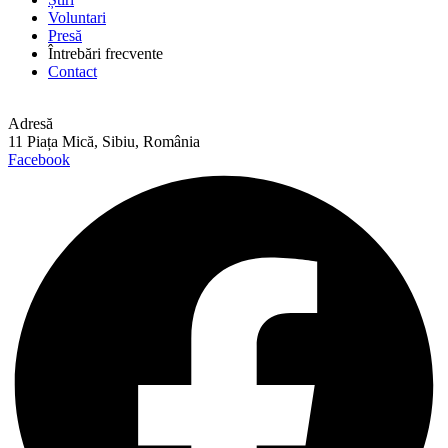
Voluntari
Presă
Întrebări frecvente
Contact
Adresă
11 Piața Mică, Sibiu, România
Facebook