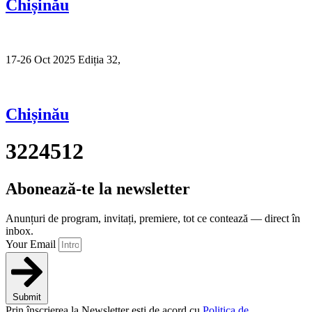
Chișinău
17-26 Oct 2025 Ediția 32,
Sibiu
Chișinău
3224512
Abonează-te la newsletter
Anunțuri de program, invitați, premiere, tot ce contează — direct în
inbox.
Your Email
Submit
Prin înscrierea la Newsletter ești de acord cu
Politica de