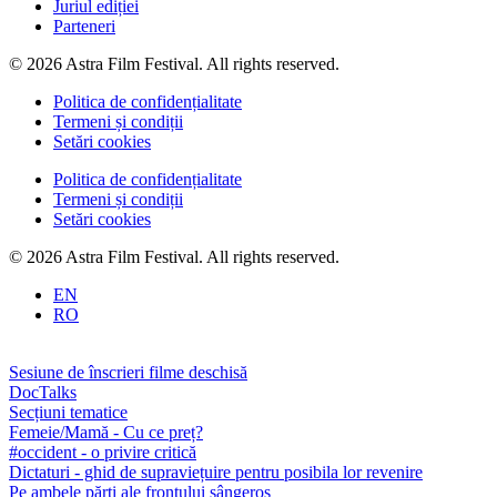
Juriul ediției
Parteneri
© 2026 Astra Film Festival. All rights reserved.
Politica de confidențialitate
Termeni și condiții
Setări cookies
Politica de confidențialitate
Termeni și condiții
Setări cookies
© 2026 Astra Film Festival. All rights reserved.
EN
RO
Sesiune de înscrieri filme deschisă
DocTalks
Secțiuni tematice
Femeie/Mamă - Cu ce preț?
#occident - o privire critică
Dictaturi - ghid de supraviețuire pentru posibila lor revenire
Pe ambele părți ale frontului sângeros