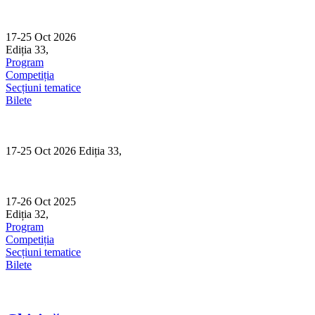
Skip
to
content
17-25 Oct 2026
Ediția 33,
Sibiu
Program
Competiția
Secțiuni tematice
Bilete
17-25 Oct 2026 Ediția 33,
Sibiu
17-26 Oct 2025
Ediția 32,
Sibiu
Program
Competiția
Secțiuni tematice
Bilete