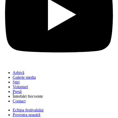
Arhivă
Galerie media
Știri
Voluntari
Presă
Întrebări frecvente
Contact
Echipa festivalului
Povestea noastră