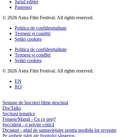
Juriul ediției
Parteneri
© 2026 Astra Film Festival. All rights reserved.
Politica de confidențialitate
Termeni și condiții
Setări cookies
Politica de confidențialitate
Termeni și condiții
Setări cookies
© 2026 Astra Film Festival. All rights reserved.
EN
RO
Sesiune de înscrieri filme deschisă
DocTalks
Secțiuni tematice
Femeie/Mamă - Cu ce preț?
#occident - o privire critică
Dictaturi - ghid de supraviețuire pentru posibila lor revenire
Pe ambele părți ale frontului sângeros