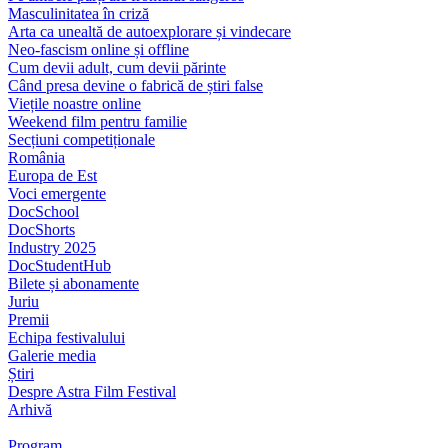
Masculinitatea în criză
Arta ca unealtă de autoexplorare și vindecare
Neo-fascism online și offline
Cum devii adult, cum devii părinte
Când presa devine o fabrică de știri false
Viețile noastre online
Weekend film pentru familie
Secțiuni competiționale
România
Europa de Est
Voci emergente
DocSchool
DocShorts
Industry 2025
DocStudentHub
Bilete și abonamente
Juriu
Premii
Echipa festivalului
Galerie media
Știri
Despre Astra Film Festival
Arhivă
Program