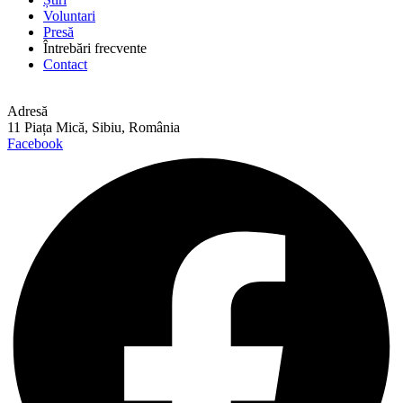
Voluntari
Presă
Întrebări frecvente
Contact
Adresă
11 Piața Mică, Sibiu, România
Facebook