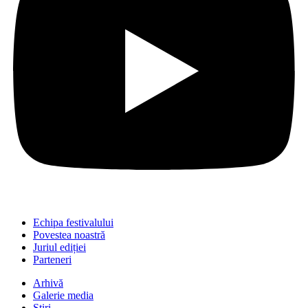
Echipa festivalului
Povestea noastră
Juriul ediției
Parteneri
Arhivă
Galerie media
Știri