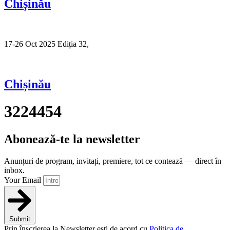
Chișinău
17-26 Oct 2025 Ediția 32,
Sibiu
Chișinău
3224454
Abonează-te la newsletter
Anunțuri de program, invitați, premiere, tot ce contează — direct în
inbox.
Your Email
Submit
Prin înscrierea la Newsletter ești de acord cu
Politica de