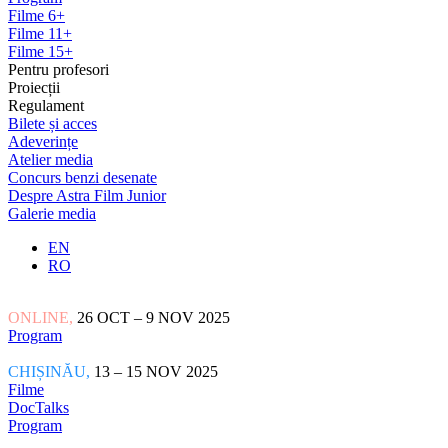
Filme 6+
Filme 11+
Filme 15+
Pentru profesori
Proiecții
Regulament
Bilete și acces
Adeverințe
Atelier media
Concurs benzi desenate
Despre Astra Film Junior
Galerie media
EN
RO
ONLINE,
26 OCT – 9 NOV 2025
Program
CHIȘINĂU,
13 – 15 NOV 2025
Filme
DocTalks
Program