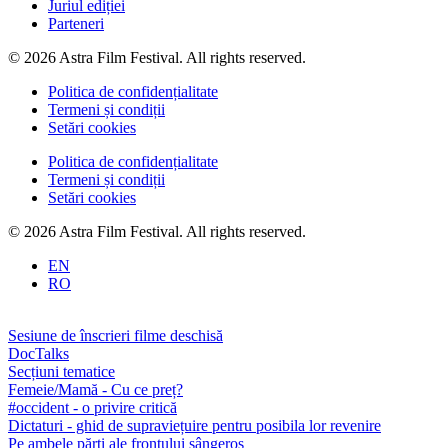
Juriul ediției
Parteneri
© 2026 Astra Film Festival. All rights reserved.
Politica de confidențialitate
Termeni și condiții
Setări cookies
Politica de confidențialitate
Termeni și condiții
Setări cookies
© 2026 Astra Film Festival. All rights reserved.
EN
RO
Sesiune de înscrieri filme deschisă
DocTalks
Secțiuni tematice
Femeie/Mamă - Cu ce preț?
#occident - o privire critică
Dictaturi - ghid de supraviețuire pentru posibila lor revenire
Pe ambele părți ale frontului sângeros