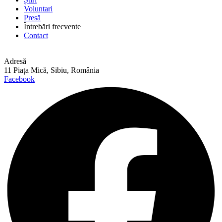
Voluntari
Presă
Întrebări frecvente
Contact
Adresă
11 Piața Mică, Sibiu, România
Facebook