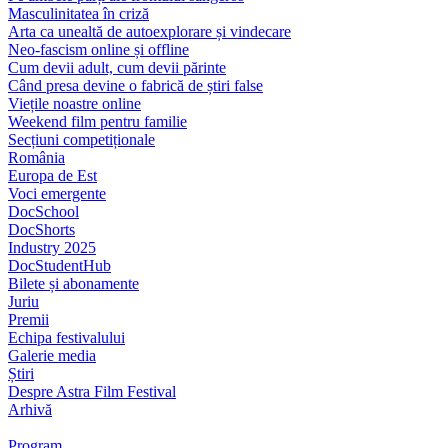
Masculinitatea în criză
Arta ca unealtă de autoexplorare și vindecare
Neo-fascism online și offline
Cum devii adult, cum devii părinte
Când presa devine o fabrică de știri false
Viețile noastre online
Weekend film pentru familie
Secțiuni competiționale
România
Europa de Est
Voci emergente
DocSchool
DocShorts
Industry 2025
DocStudentHub
Bilete și abonamente
Juriu
Premii
Echipa festivalului
Galerie media
Știri
Despre Astra Film Festival
Arhivă
Program