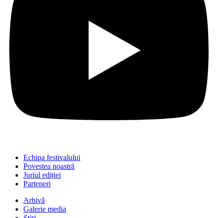
Echipa festivalului
Povestea noastră
Juriul ediției
Parteneri
Arhivă
Galerie media
Știri