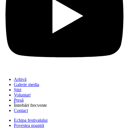
Arhivă
Galerie media
Știri
Voluntari
Presă
Întrebări frecvente
Contact
Echipa festivalului
Povestea noastră