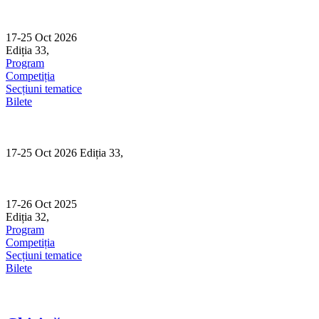
Skip
to
content
17-25 Oct 2026
Ediția 33,
Sibiu
Program
Competiția
Secțiuni tematice
Bilete
17-25 Oct 2026 Ediția 33,
Sibiu
17-26 Oct 2025
Ediția 32,
Sibiu
Program
Competiția
Secțiuni tematice
Bilete