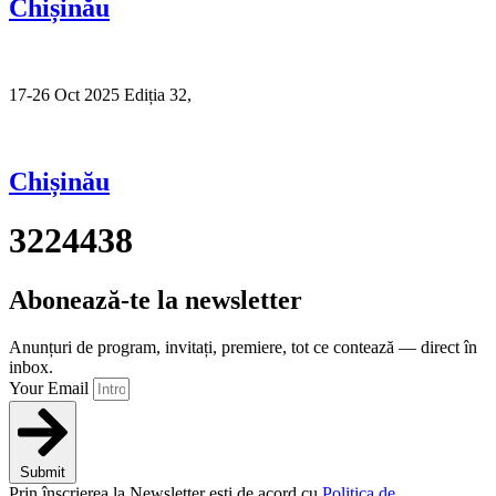
Chișinău
17-26 Oct 2025 Ediția 32,
Sibiu
Chișinău
3224438
Abonează-te la newsletter
Anunțuri de program, invitați, premiere, tot ce contează — direct în
inbox.
Your Email
Submit
Prin înscrierea la Newsletter ești de acord cu
Politica de