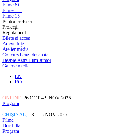
Filme 6+
Filme 11+
Filme 15+
Pentru profesori
Proiecții
Regulament
Bilete și acces
Adeverințe
Atelier media
Concurs benzi desenate
Despre Astra Film Junior
Galerie media
EN
RO
ONLINE,
26 OCT – 9 NOV 2025
Program
CHIȘINĂU,
13 – 15 NOV 2025
Filme
DocTalks
Program