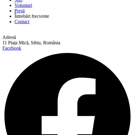
Voluntari
Presă
Întrebări frecvente
Contact
Adresă
11 Piața Mică, Sibiu, România
Facebook