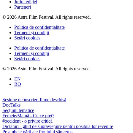
Juriul ediției
Parteneri
© 2026 Astra Film Festival. All rights reserved.
Politica de confidențialitate
Termeni și condiții
Setări cookies
Politica de confidențialitate
Termeni și condiții
Setări cookies
© 2026 Astra Film Festival. All rights reserved.
EN
RO
Sesiune de înscrieri filme deschisă
DocTalks
Secțiuni tematice
Femeie/Mamă - Cu ce preț?
#occident - o privire critică
Dictaturi - ghid de supraviețuire pentru posibila lor revenire
Pe ambele părți ale frontului sângeros