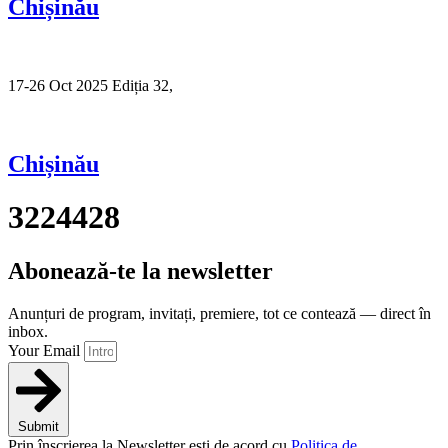
Chișinău
17-26 Oct 2025 Ediția 32,
Sibiu
Chișinău
3224428
Abonează-te la newsletter
Anunțuri de program, invitați, premiere, tot ce contează — direct în
inbox.
Your Email
Submit
Prin înscrierea la Newsletter ești de acord cu
Politica de