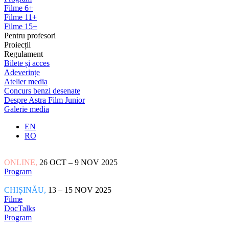
Filme 6+
Filme 11+
Filme 15+
Pentru profesori
Proiecții
Regulament
Bilete și acces
Adeverințe
Atelier media
Concurs benzi desenate
Despre Astra Film Junior
Galerie media
EN
RO
ONLINE,
26 OCT – 9 NOV 2025
Program
CHIȘINĂU,
13 – 15 NOV 2025
Filme
DocTalks
Program