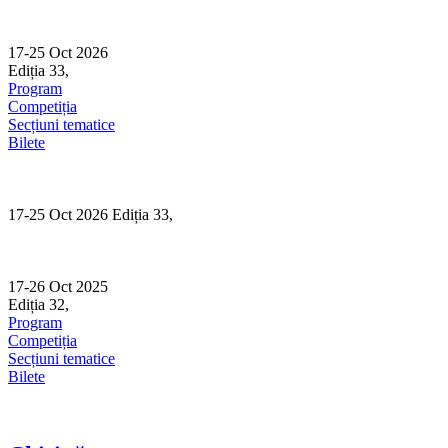
Skip
to
content
17-25 Oct 2026
Ediția 33,
Sibiu
Program
Competiția
Secțiuni tematice
Bilete
17-25 Oct 2026 Ediția 33,
Sibiu
17-26 Oct 2025
Ediția 32,
Sibiu
Program
Competiția
Secțiuni tematice
Bilete