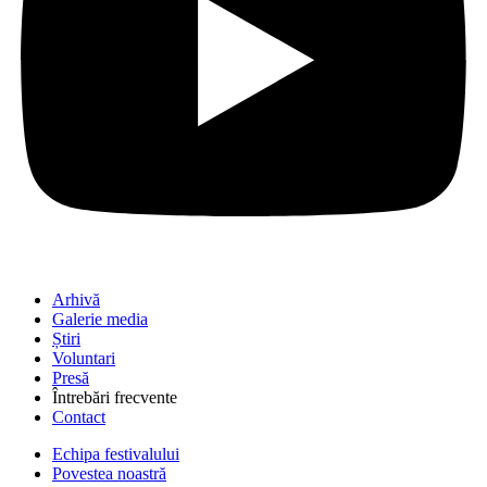
Arhivă
Galerie media
Știri
Voluntari
Presă
Întrebări frecvente
Contact
Echipa festivalului
Povestea noastră