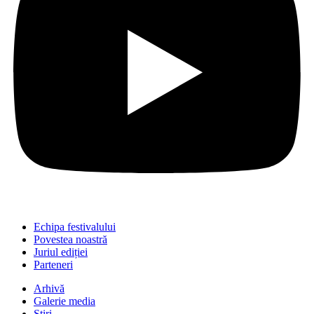
Echipa festivalului
Povestea noastră
Juriul ediției
Parteneri
Arhivă
Galerie media
Știri