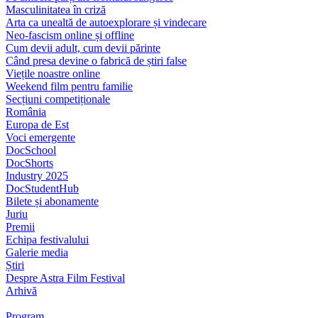
Masculinitatea în criză
Arta ca unealtă de autoexplorare și vindecare
Neo-fascism online și offline
Cum devii adult, cum devii părinte
Când presa devine o fabrică de știri false
Viețile noastre online
Weekend film pentru familie
Secțiuni competiționale
România
Europa de Est
Voci emergente
DocSchool
DocShorts
Industry 2025
DocStudentHub
Bilete și abonamente
Juriu
Premii
Echipa festivalului
Galerie media
Știri
Despre Astra Film Festival
Arhivă
Program