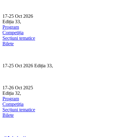
Skip
to
content
17-25 Oct 2026
Ediția 33,
Sibiu
Program
Competiția
Secțiuni tematice
Bilete
17-25 Oct 2026 Ediția 33,
Sibiu
17-26 Oct 2025
Ediția 32,
Sibiu
Program
Competiția
Secțiuni tematice
Bilete