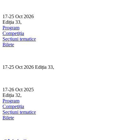
Skip
to
content
17-25 Oct 2026
Ediția 33,
Sibiu
Program
Competiția
Secțiuni tematice
Bilete
17-25 Oct 2026 Ediția 33,
Sibiu
17-26 Oct 2025
Ediția 32,
Sibiu
Program
Competiția
Secțiuni tematice
Bilete