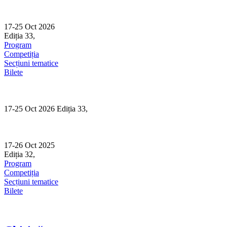
Skip
to
content
17-25 Oct 2026
Ediția 33,
Sibiu
Program
Competiția
Secțiuni tematice
Bilete
17-25 Oct 2026 Ediția 33,
Sibiu
17-26 Oct 2025
Ediția 32,
Sibiu
Program
Competiția
Secțiuni tematice
Bilete