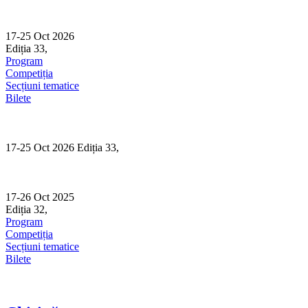
Skip
to
content
17-25 Oct 2026
Ediția 33,
Sibiu
Program
Competiția
Secțiuni tematice
Bilete
17-25 Oct 2026 Ediția 33,
Sibiu
17-26 Oct 2025
Ediția 32,
Sibiu
Program
Competiția
Secțiuni tematice
Bilete