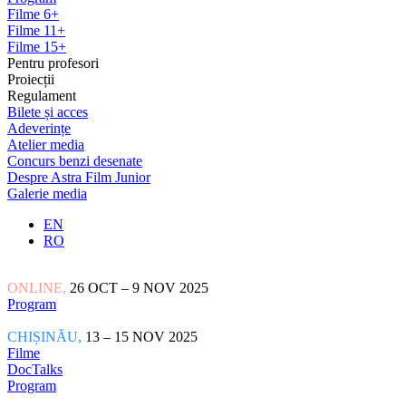
Filme 6+
Filme 11+
Filme 15+
Pentru profesori
Proiecții
Regulament
Bilete și acces
Adeverințe
Atelier media
Concurs benzi desenate
Despre Astra Film Junior
Galerie media
EN
RO
ONLINE,
26 OCT – 9 NOV 2025
Program
CHIȘINĂU,
13 – 15 NOV 2025
Filme
DocTalks
Program