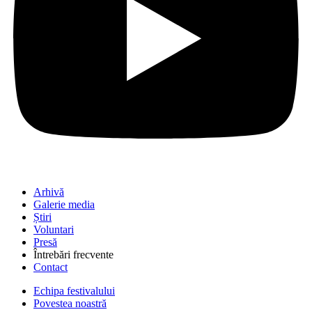
Arhivă
Galerie media
Știri
Voluntari
Presă
Întrebări frecvente
Contact
Echipa festivalului
Povestea noastră