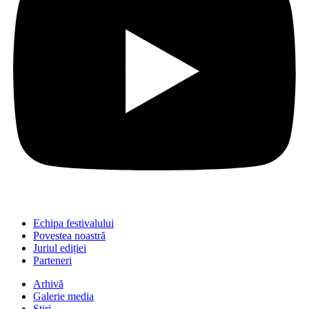
Echipa festivalului
Povestea noastră
Juriul ediției
Parteneri
Arhivă
Galerie media
Știri