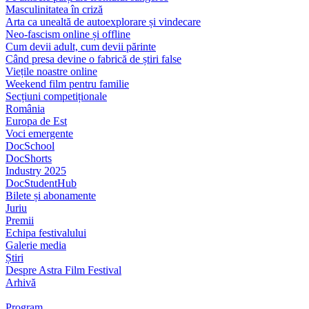
Masculinitatea în criză
Arta ca unealtă de autoexplorare și vindecare
Neo-fascism online și offline
Cum devii adult, cum devii părinte
Când presa devine o fabrică de știri false
Viețile noastre online
Weekend film pentru familie
Secțiuni competiționale
România
Europa de Est
Voci emergente
DocSchool
DocShorts
Industry 2025
DocStudentHub
Bilete și abonamente
Juriu
Premii
Echipa festivalului
Galerie media
Știri
Despre Astra Film Festival
Arhivă
Program