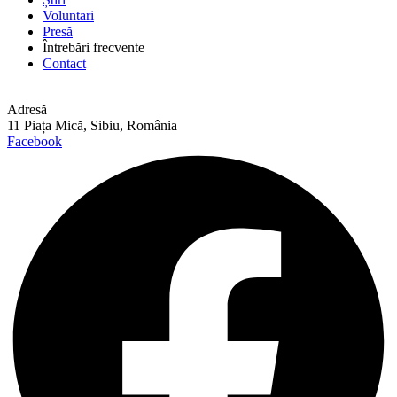
Voluntari
Presă
Întrebări frecvente
Contact
Adresă
11 Piața Mică, Sibiu, România
Facebook