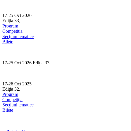
Skip
to
content
17-25 Oct 2026
Ediția 33,
Sibiu
Program
Competiția
Secțiuni tematice
Bilete
17-25 Oct 2026 Ediția 33,
Sibiu
17-26 Oct 2025
Ediția 32,
Sibiu
Program
Competiția
Secțiuni tematice
Bilete