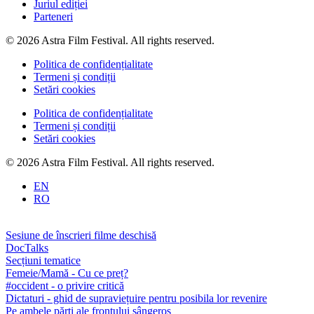
Juriul ediției
Parteneri
© 2026 Astra Film Festival. All rights reserved.
Politica de confidențialitate
Termeni și condiții
Setări cookies
Politica de confidențialitate
Termeni și condiții
Setări cookies
© 2026 Astra Film Festival. All rights reserved.
EN
RO
Sesiune de înscrieri filme deschisă
DocTalks
Secțiuni tematice
Femeie/Mamă - Cu ce preț?
#occident - o privire critică
Dictaturi - ghid de supraviețuire pentru posibila lor revenire
Pe ambele părți ale frontului sângeros