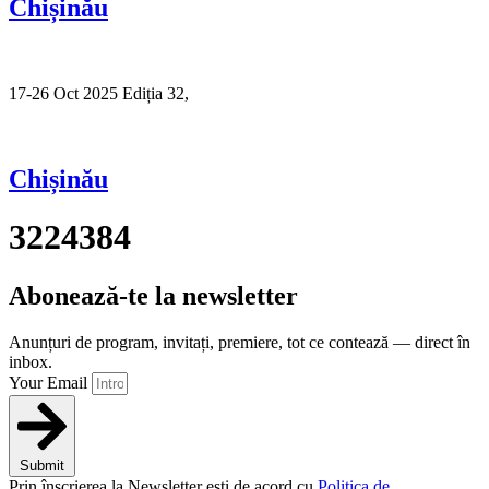
Chișinău
17-26 Oct 2025 Ediția 32,
Sibiu
Chișinău
3224384
Abonează-te la newsletter
Anunțuri de program, invitați, premiere, tot ce contează — direct în
inbox.
Your Email
Submit
Prin înscrierea la Newsletter ești de acord cu
Politica de