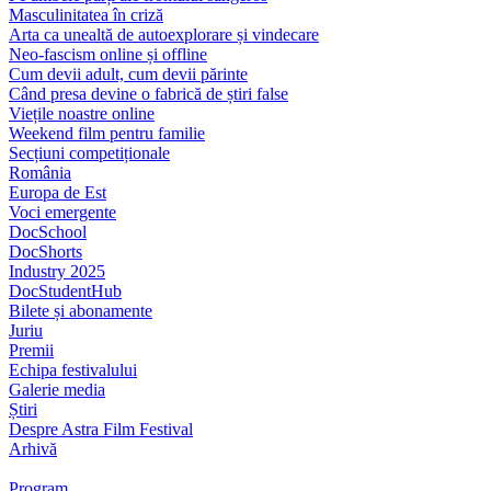
Masculinitatea în criză
Arta ca unealtă de autoexplorare și vindecare
Neo-fascism online și offline
Cum devii adult, cum devii părinte
Când presa devine o fabrică de știri false
Viețile noastre online
Weekend film pentru familie
Secțiuni competiționale
România
Europa de Est
Voci emergente
DocSchool
DocShorts
Industry 2025
DocStudentHub
Bilete și abonamente
Juriu
Premii
Echipa festivalului
Galerie media
Știri
Despre Astra Film Festival
Arhivă
Program