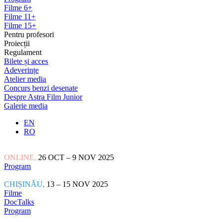
Filme 6+
Filme 11+
Filme 15+
Pentru profesori
Proiecții
Regulament
Bilete și acces
Adeverințe
Atelier media
Concurs benzi desenate
Despre Astra Film Junior
Galerie media
EN
RO
ONLINE,
26 OCT – 9 NOV 2025
Program
CHIȘINĂU,
13 – 15 NOV 2025
Filme
DocTalks
Program