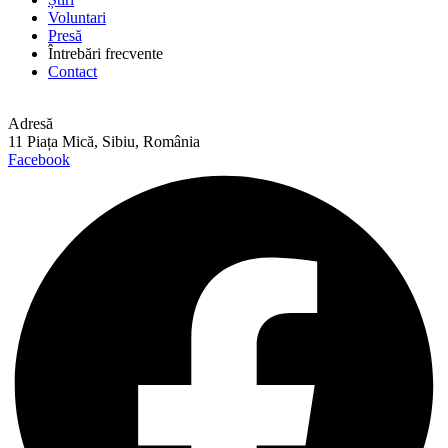
Voluntari
Presă
Întrebări frecvente
Contact
Adresă
11 Piața Mică, Sibiu, România
Facebook