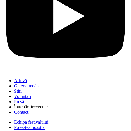
Arhivă
Galerie media
Știri
Voluntari
Presă
Întrebări frecvente
Contact
Echipa festivalului
Povestea noastră