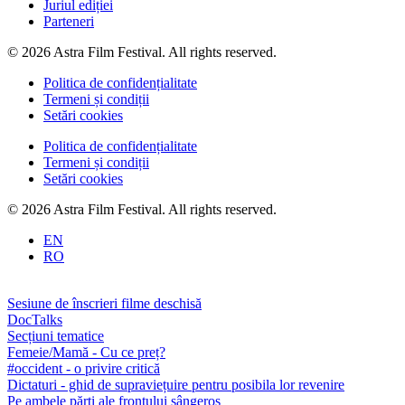
Juriul ediției
Parteneri
© 2026 Astra Film Festival. All rights reserved.
Politica de confidențialitate
Termeni și condiții
Setări cookies
Politica de confidențialitate
Termeni și condiții
Setări cookies
© 2026 Astra Film Festival. All rights reserved.
EN
RO
Sesiune de înscrieri filme deschisă
DocTalks
Secțiuni tematice
Femeie/Mamă - Cu ce preț?
#occident - o privire critică
Dictaturi - ghid de supraviețuire pentru posibila lor revenire
Pe ambele părți ale frontului sângeros