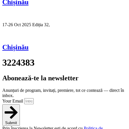
Chișinău
17-26 Oct 2025 Ediția 32,
Sibiu
Chișinău
3224383
Abonează-te la newsletter
Anunțuri de program, invitați, premiere, tot ce contează — direct în
inbox.
Your Email
Submit
Prin înscrierea la Newsletter ești de acord cu
Politica de