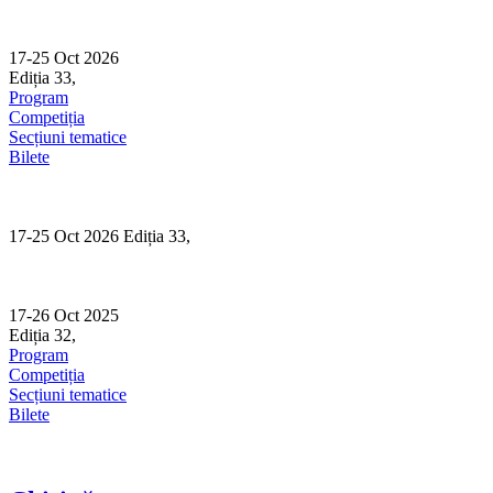
Skip
to
content
17-25 Oct 2026
Ediția 33,
Sibiu
Program
Competiția
Secțiuni tematice
Bilete
17-25 Oct 2026 Ediția 33,
Sibiu
17-26 Oct 2025
Ediția 32,
Sibiu
Program
Competiția
Secțiuni tematice
Bilete