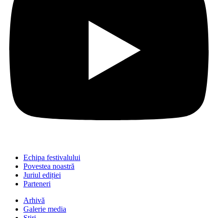
Echipa festivalului
Povestea noastră
Juriul ediției
Parteneri
Arhivă
Galerie media
Știri