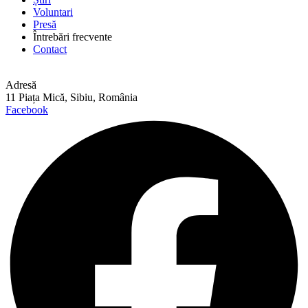
Voluntari
Presă
Întrebări frecvente
Contact
Adresă
11 Piața Mică, Sibiu, România
Facebook