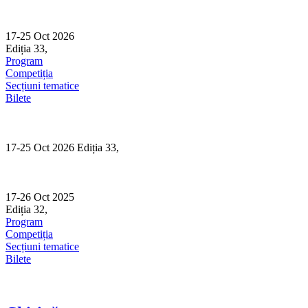
Skip
to
content
17-25 Oct 2026
Ediția 33,
Sibiu
Program
Competiția
Secțiuni tematice
Bilete
17-25 Oct 2026 Ediția 33,
Sibiu
17-26 Oct 2025
Ediția 32,
Sibiu
Program
Competiția
Secțiuni tematice
Bilete