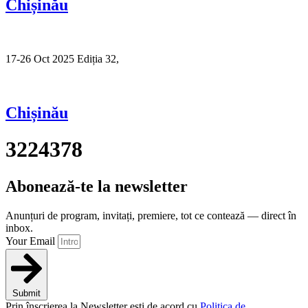
Chișinău
17-26 Oct 2025 Ediția 32,
Sibiu
Chișinău
3224378
Abonează-te la newsletter
Anunțuri de program, invitați, premiere, tot ce contează — direct în
inbox.
Your Email
Submit
Prin înscrierea la Newsletter ești de acord cu
Politica de