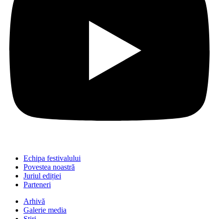
Echipa festivalului
Povestea noastră
Juriul ediției
Parteneri
Arhivă
Galerie media
Știri