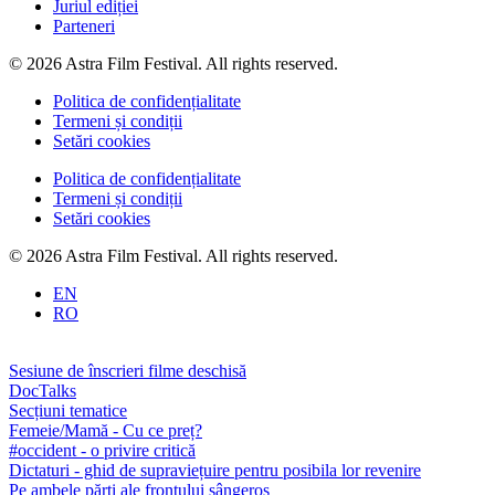
Juriul ediției
Parteneri
© 2026 Astra Film Festival. All rights reserved.
Politica de confidențialitate
Termeni și condiții
Setări cookies
Politica de confidențialitate
Termeni și condiții
Setări cookies
© 2026 Astra Film Festival. All rights reserved.
EN
RO
Sesiune de înscrieri filme deschisă
DocTalks
Secțiuni tematice
Femeie/Mamă - Cu ce preț?
#occident - o privire critică
Dictaturi - ghid de supraviețuire pentru posibila lor revenire
Pe ambele părți ale frontului sângeros