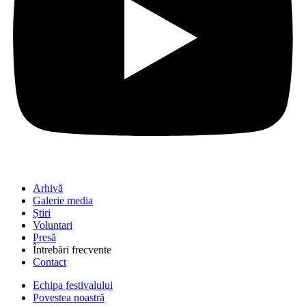
Arhivă
Galerie media
Știri
Voluntari
Presă
Întrebări frecvente
Contact
Echipa festivalului
Povestea noastră