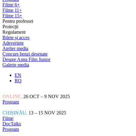
Filme 6+
Filme 11+
Filme 15+
Pentru profesori
Proiecții
Regulament
Bilete și acces
Adeverințe
Atelier media
Concurs benzi desenate
Despre Astra Film Junior
Galerie media
EN
RO
ONLINE,
26 OCT – 9 NOV 2025
Program
CHIȘINĂU,
13 – 15 NOV 2025
Filme
DocTalks
Program