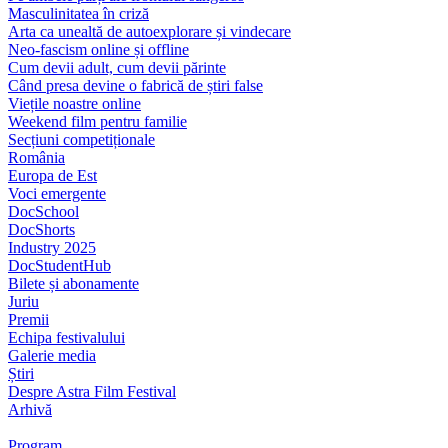
Masculinitatea în criză
Arta ca unealtă de autoexplorare și vindecare
Neo-fascism online și offline
Cum devii adult, cum devii părinte
Când presa devine o fabrică de știri false
Viețile noastre online
Weekend film pentru familie
Secțiuni competiționale
România
Europa de Est
Voci emergente
DocSchool
DocShorts
Industry 2025
DocStudentHub
Bilete și abonamente
Juriu
Premii
Echipa festivalului
Galerie media
Știri
Despre Astra Film Festival
Arhivă
Program