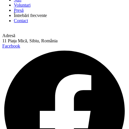
Voluntari
Presă
Întrebări frecvente
Contact
Adresă
11 Piața Mică, Sibiu, România
Facebook