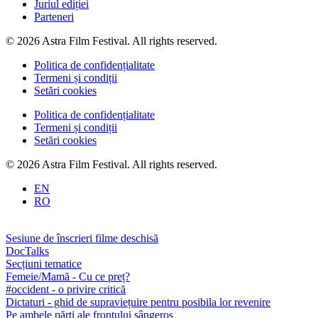
Juriul ediției
Parteneri
© 2026 Astra Film Festival. All rights reserved.
Politica de confidențialitate
Termeni și condiții
Setări cookies
Politica de confidențialitate
Termeni și condiții
Setări cookies
© 2026 Astra Film Festival. All rights reserved.
EN
RO
Sesiune de înscrieri filme deschisă
DocTalks
Secțiuni tematice
Femeie/Mamă - Cu ce preț?
#occident - o privire critică
Dictaturi - ghid de supraviețuire pentru posibila lor revenire
Pe ambele părți ale frontului sângeros