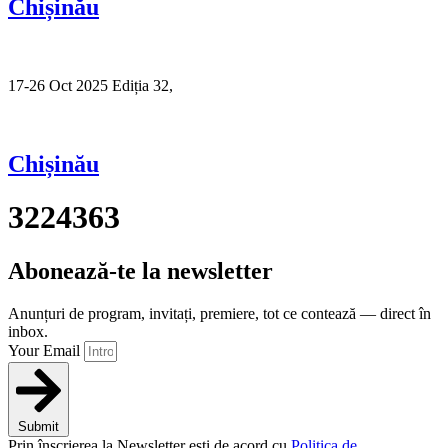
Chișinău
17-26 Oct 2025 Ediția 32,
Sibiu
Chișinău
3224363
Abonează-te la newsletter
Anunțuri de program, invitați, premiere, tot ce contează — direct în
inbox.
Your Email
Submit
Prin înscrierea la Newsletter ești de acord cu
Politica de