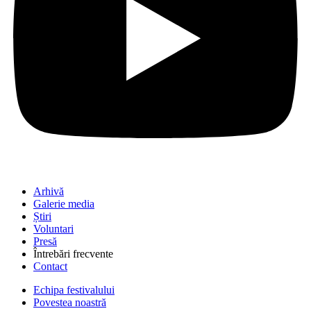
Arhivă
Galerie media
Știri
Voluntari
Presă
Întrebări frecvente
Contact
Echipa festivalului
Povestea noastră