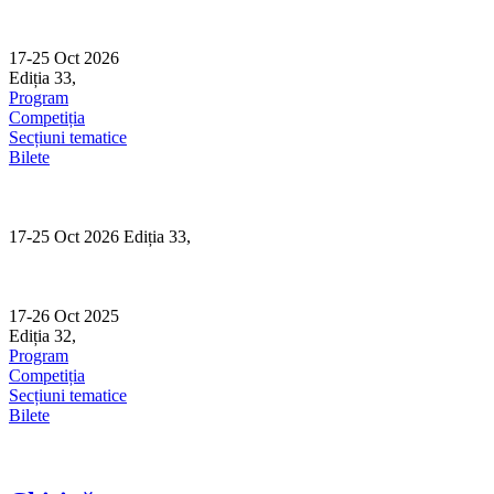
Skip
to
content
17-25 Oct 2026
Ediția 33,
Sibiu
Program
Competiția
Secțiuni tematice
Bilete
17-25 Oct 2026 Ediția 33,
Sibiu
17-26 Oct 2025
Ediția 32,
Sibiu
Program
Competiția
Secțiuni tematice
Bilete