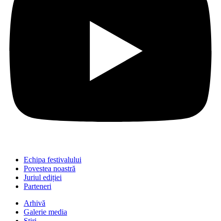
Echipa festivalului
Povestea noastră
Juriul ediției
Parteneri
Arhivă
Galerie media
Știri