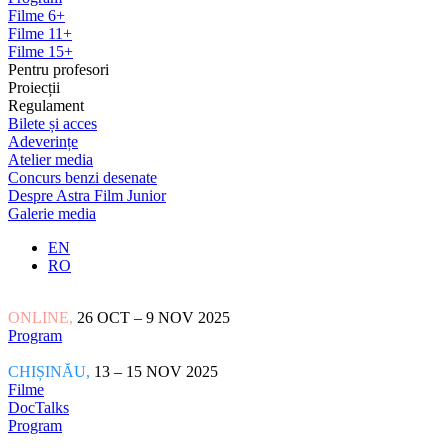
Filme 6+
Filme 11+
Filme 15+
Pentru profesori
Proiecții
Regulament
Bilete și acces
Adeverințe
Atelier media
Concurs benzi desenate
Despre Astra Film Junior
Galerie media
EN
RO
ONLINE,
26 OCT – 9 NOV 2025
Program
CHIȘINĂU,
13 – 15 NOV 2025
Filme
DocTalks
Program