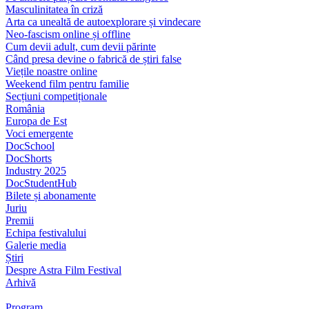
Masculinitatea în criză
Arta ca unealtă de autoexplorare și vindecare
Neo-fascism online și offline
Cum devii adult, cum devii părinte
Când presa devine o fabrică de știri false
Viețile noastre online
Weekend film pentru familie
Secțiuni competiționale
România
Europa de Est
Voci emergente
DocSchool
DocShorts
Industry 2025
DocStudentHub
Bilete și abonamente
Juriu
Premii
Echipa festivalului
Galerie media
Știri
Despre Astra Film Festival
Arhivă
Program