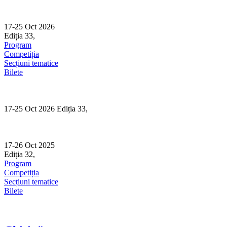
Skip
to
content
17-25 Oct 2026
Ediția 33,
Sibiu
Program
Competiția
Secțiuni tematice
Bilete
17-25 Oct 2026 Ediția 33,
Sibiu
17-26 Oct 2025
Ediția 32,
Sibiu
Program
Competiția
Secțiuni tematice
Bilete