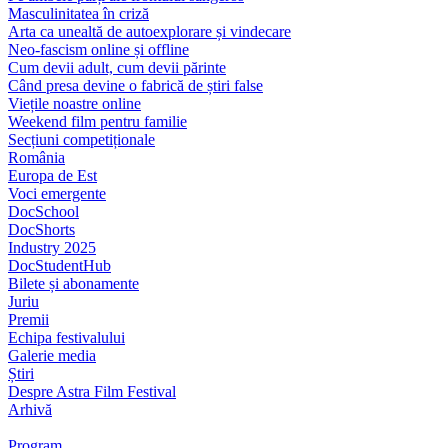
Masculinitatea în criză
Arta ca unealtă de autoexplorare și vindecare
Neo-fascism online și offline
Cum devii adult, cum devii părinte
Când presa devine o fabrică de știri false
Viețile noastre online
Weekend film pentru familie
Secțiuni competiționale
România
Europa de Est
Voci emergente
DocSchool
DocShorts
Industry 2025
DocStudentHub
Bilete și abonamente
Juriu
Premii
Echipa festivalului
Galerie media
Știri
Despre Astra Film Festival
Arhivă
Program