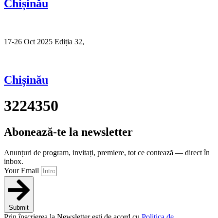
Chișinău
17-26 Oct 2025 Ediția 32,
Sibiu
Chișinău
3224350
Abonează-te la newsletter
Anunțuri de program, invitați, premiere, tot ce contează — direct în
inbox.
Your Email
Submit
Prin înscrierea la Newsletter ești de acord cu
Politica de