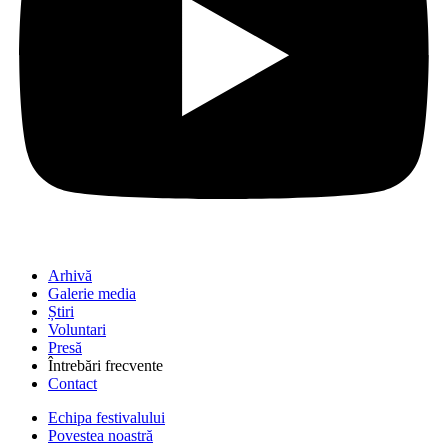
Arhivă
Galerie media
Știri
Voluntari
Presă
Întrebări frecvente
Contact
Echipa festivalului
Povestea noastră