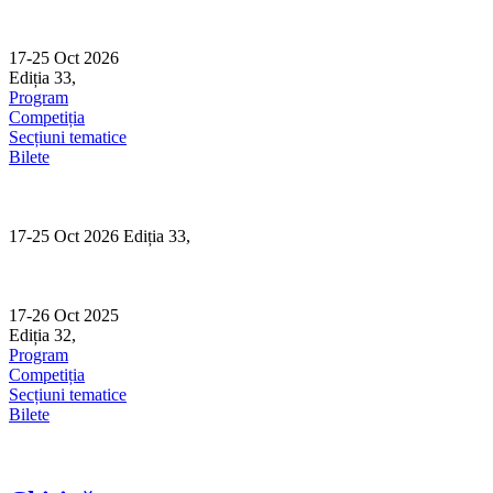
Skip
to
content
17-25 Oct 2026
Ediția 33,
Sibiu
Program
Competiția
Secțiuni tematice
Bilete
17-25 Oct 2026 Ediția 33,
Sibiu
17-26 Oct 2025
Ediția 32,
Sibiu
Program
Competiția
Secțiuni tematice
Bilete