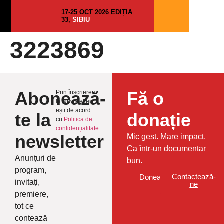
17-25 OCT 2026 EDIȚIA
33,
SIBIU
3223869
Abonează-
Fă o
Prin înscrierea
la Newsletter
ești de acord
te la
donație
cu
Politica de
confidențialitate.
newsletter
Mic gest. Mare impact.
Ca într-un documentar
Anunțuri de
bun.
program,
Contactează-
Donează
invitați,
ne
premiere,
tot ce
contează