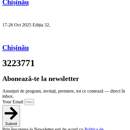
Chișinău
17-26 Oct 2025 Ediția 32,
Sibiu
Chișinău
3223771
Abonează-te la newsletter
Anunțuri de program, invitați, premiere, tot ce contează — direct în
inbox.
Your Email
Submit
Prin înscrierea la Newsletter ești de acord cu
Politica de