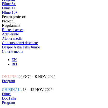
Filme 6+
Filme 11+
Filme 15+
Pentru profesori
Proiecții
Regulament
Bilete și acces
Adeverințe
Atelier media
Concurs benzi desenate
Despre Astra Film Junior
Galerie media
EN
RO
ONLINE,
26 OCT – 9 NOV 2025
Program
CHIȘINĂU,
13 – 15 NOV 2025
Filme
DocTalks
Program