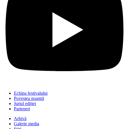
Echipa festivalului
Povestea noastră
Juriul ediției
Parteneri
Arhivă
Galerie media
Știri