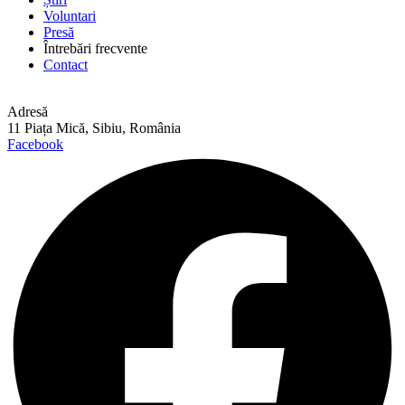
Voluntari
Presă
Întrebări frecvente
Contact
Adresă
11 Piața Mică, Sibiu, România
Facebook