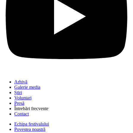
Arhivă
Galerie media
Știri
Voluntari
Presă
Întrebări frecvente
Contact
Echipa festivalului
Povestea noastră