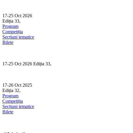
Skip
to
content
17-25 Oct 2026
Ediția 33,
Sibiu
Program
Competiția
Secțiuni tematice
Bilete
17-25 Oct 2026 Ediția 33,
Sibiu
17-26 Oct 2025
Ediția 32,
Sibiu
Program
Competiția
Secțiuni tematice
Bilete