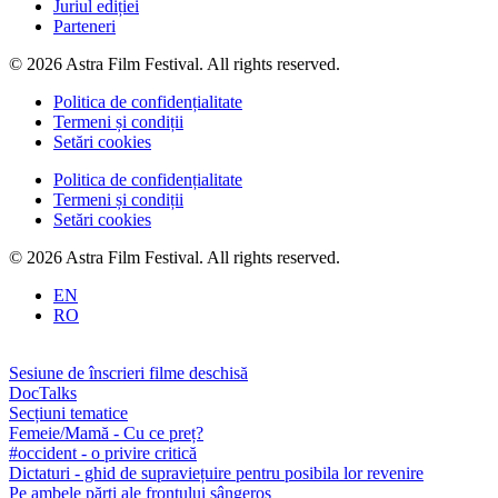
Juriul ediției
Parteneri
© 2026 Astra Film Festival. All rights reserved.
Politica de confidențialitate
Termeni și condiții
Setări cookies
Politica de confidențialitate
Termeni și condiții
Setări cookies
© 2026 Astra Film Festival. All rights reserved.
EN
RO
Sesiune de înscrieri filme deschisă
DocTalks
Secțiuni tematice
Femeie/Mamă - Cu ce preț?
#occident - o privire critică
Dictaturi - ghid de supraviețuire pentru posibila lor revenire
Pe ambele părți ale frontului sângeros