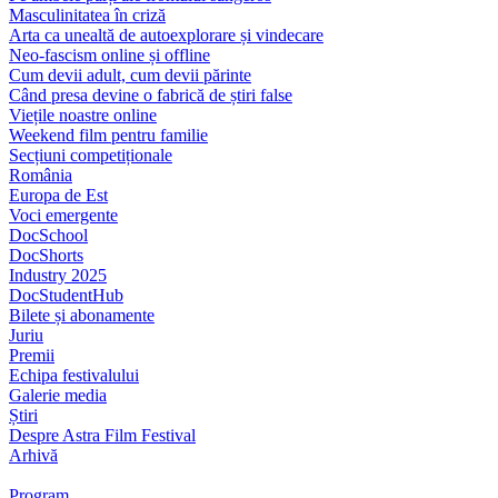
Masculinitatea în criză
Arta ca unealtă de autoexplorare și vindecare
Neo-fascism online și offline
Cum devii adult, cum devii părinte
Când presa devine o fabrică de știri false
Viețile noastre online
Weekend film pentru familie
Secțiuni competiționale
România
Europa de Est
Voci emergente
DocSchool
DocShorts
Industry 2025
DocStudentHub
Bilete și abonamente
Juriu
Premii
Echipa festivalului
Galerie media
Știri
Despre Astra Film Festival
Arhivă
Program