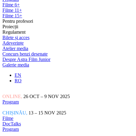
Filme 6+
Filme 11+
Filme 15+
Pentru profesori
Proiecții
Regulament
Bilete și acces
Adeverințe
Atelier media
Concurs benzi desenate
Despre Astra Film Junior
Galerie media
EN
RO
ONLINE,
26 OCT – 9 NOV 2025
Program
CHIȘINĂU,
13 – 15 NOV 2025
Filme
DocTalks
Program