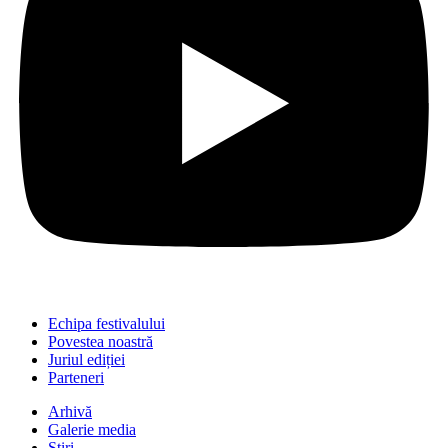
Echipa festivalului
Povestea noastră
Juriul ediției
Parteneri
Arhivă
Galerie media
Știri