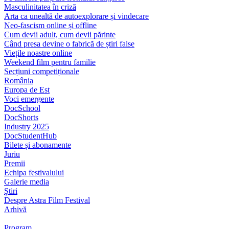
Masculinitatea în criză
Arta ca unealtă de autoexplorare și vindecare
Neo-fascism online și offline
Cum devii adult, cum devii părinte
Când presa devine o fabrică de știri false
Viețile noastre online
Weekend film pentru familie
Secțiuni competiționale
România
Europa de Est
Voci emergente
DocSchool
DocShorts
Industry 2025
DocStudentHub
Bilete și abonamente
Juriu
Premii
Echipa festivalului
Galerie media
Știri
Despre Astra Film Festival
Arhivă
Program