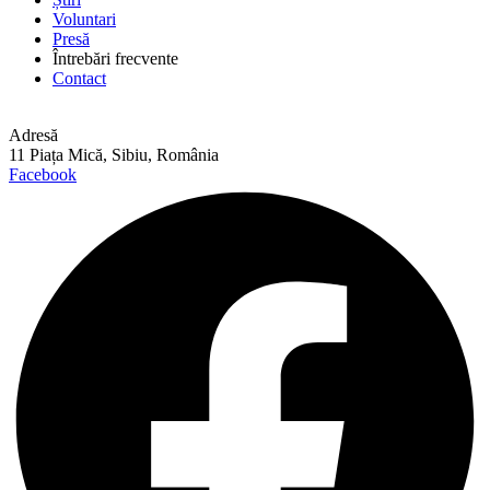
Voluntari
Presă
Întrebări frecvente
Contact
Adresă
11 Piața Mică, Sibiu, România
Facebook