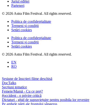
Juriul ediției
Parteneri
© 2026 Astra Film Festival. All rights reserved.
Politica de confidențialitate
Termeni și condiții
Setări cookies
Politica de confidențialitate
Termeni și condiții
Setări cookies
© 2026 Astra Film Festival. All rights reserved.
EN
RO
Sesiune de înscrieri filme deschisă
DocTalks
Secțiuni tematice
Femeie/Mamă - Cu ce preț?
#occident - o privire critică
Dictaturi - ghid de supraviețuire pentru posibila lor revenire
Pe ambele părți ale frontului sângeros