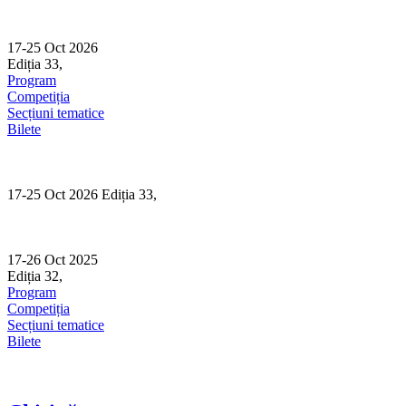
Skip
to
content
17-25 Oct 2026
Ediția 33,
Sibiu
Program
Competiția
Secțiuni tematice
Bilete
17-25 Oct 2026 Ediția 33,
Sibiu
17-26 Oct 2025
Ediția 32,
Sibiu
Program
Competiția
Secțiuni tematice
Bilete