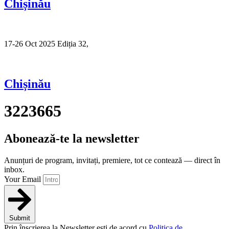
Chișinău
17-26 Oct 2025 Ediția 32,
Sibiu
Chișinău
3223665
Abonează-te la newsletter
Anunțuri de program, invitați, premiere, tot ce contează — direct în
inbox.
Your Email
Submit
Prin înscrierea la Newsletter ești de acord cu
Politica de