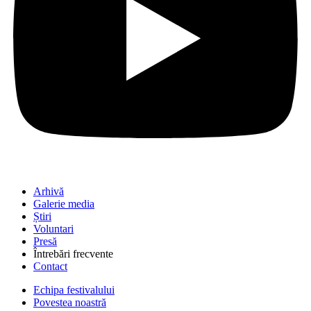
Arhivă
Galerie media
Știri
Voluntari
Presă
Întrebări frecvente
Contact
Echipa festivalului
Povestea noastră