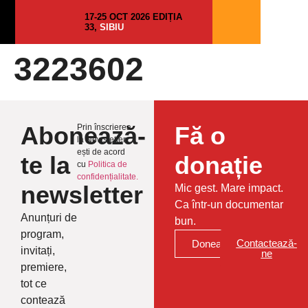
17-25 OCT 2026 EDIȚIA
33,
SIBIU
3223602
Abonează-
Fă o
Prin înscrierea
la Newsletter
ești de acord
te la
donație
cu
Politica de
confidențialitate.
newsletter
Mic gest. Mare impact.
Ca într-un documentar
Anunțuri de
bun.
program,
Contactează-
Donează
invitați,
ne
premiere,
tot ce
contează