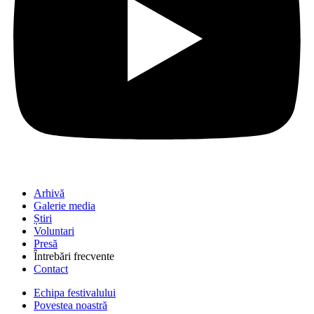
Arhivă
Galerie media
Știri
Voluntari
Presă
Întrebări frecvente
Contact
Echipa festivalului
Povestea noastră