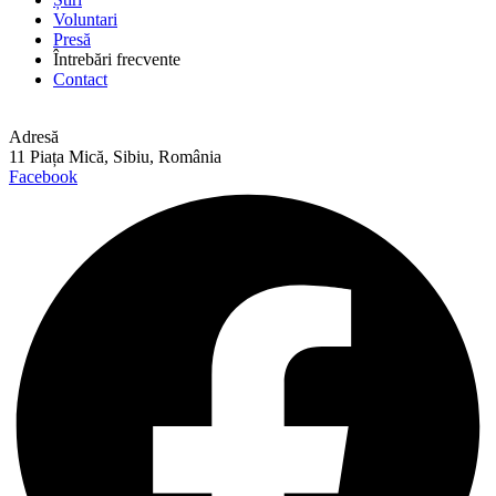
Voluntari
Presă
Întrebări frecvente
Contact
Adresă
11 Piața Mică, Sibiu, România
Facebook