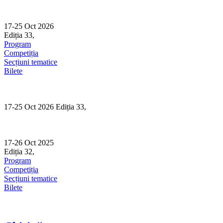
Skip
to
content
17-25 Oct 2026
Ediția 33,
Sibiu
Program
Competiția
Secțiuni tematice
Bilete
17-25 Oct 2026 Ediția 33,
Sibiu
17-26 Oct 2025
Ediția 32,
Sibiu
Program
Competiția
Secțiuni tematice
Bilete