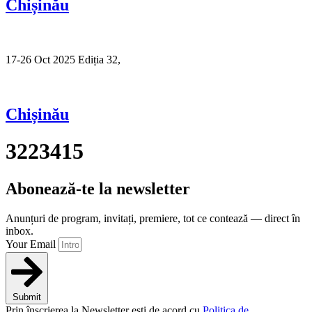
Chișinău
17-26 Oct 2025 Ediția 32,
Sibiu
Chișinău
3223415
Abonează-te la newsletter
Anunțuri de program, invitați, premiere, tot ce contează — direct în
inbox.
Your Email
Submit
Prin înscrierea la Newsletter ești de acord cu
Politica de