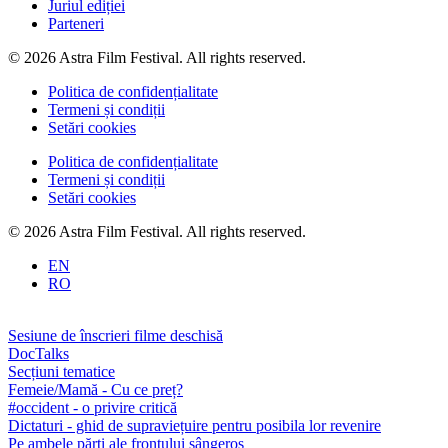
Juriul ediției
Parteneri
© 2026 Astra Film Festival. All rights reserved.
Politica de confidențialitate
Termeni și condiții
Setări cookies
Politica de confidențialitate
Termeni și condiții
Setări cookies
© 2026 Astra Film Festival. All rights reserved.
EN
RO
Sesiune de înscrieri filme deschisă
DocTalks
Secțiuni tematice
Femeie/Mamă - Cu ce preț?
#occident - o privire critică
Dictaturi - ghid de supraviețuire pentru posibila lor revenire
Pe ambele părți ale frontului sângeros