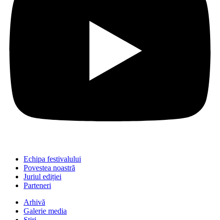
Echipa festivalului
Povestea noastră
Juriul ediției
Parteneri
Arhivă
Galerie media
Știri