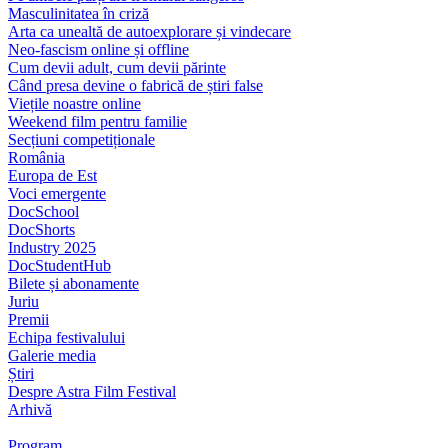
Masculinitatea în criză
Arta ca unealtă de autoexplorare și vindecare
Neo-fascism online și offline
Cum devii adult, cum devii părinte
Când presa devine o fabrică de știri false
Viețile noastre online
Weekend film pentru familie
Secțiuni competiționale
România
Europa de Est
Voci emergente
DocSchool
DocShorts
Industry 2025
DocStudentHub
Bilete și abonamente
Juriu
Premii
Echipa festivalului
Galerie media
Știri
Despre Astra Film Festival
Arhivă
Program