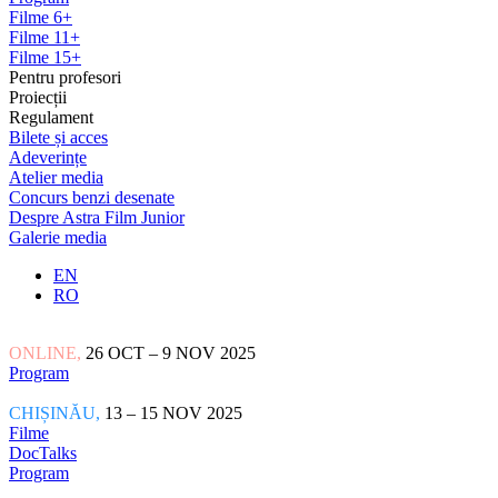
Filme 6+
Filme 11+
Filme 15+
Pentru profesori
Proiecții
Regulament
Bilete și acces
Adeverințe
Atelier media
Concurs benzi desenate
Despre Astra Film Junior
Galerie media
EN
RO
ONLINE,
26 OCT – 9 NOV 2025
Program
CHIȘINĂU,
13 – 15 NOV 2025
Filme
DocTalks
Program