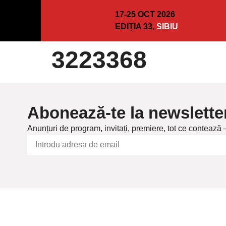
17-25 OCT 2026
EDIȚIA 33,
SIBIU
3223368
Abonează-te la newslette
Anunțuri de program, invitați, premiere, tot ce contează 