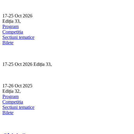
Skip
to
content
17-25 Oct 2026
Ediția 33,
Sibiu
Program
Competiția
Secțiuni tematice
Bilete
17-25 Oct 2026 Ediția 33,
Sibiu
17-26 Oct 2025
Ediția 32,
Sibiu
Program
Competiția
Secțiuni tematice
Bilete