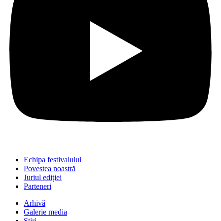
Echipa festivalului
Povestea noastră
Juriul ediției
Parteneri
Arhivă
Galerie media
Știri