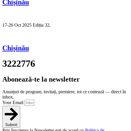
Chișinău
17-26 Oct 2025 Ediția 32,
Sibiu
Chișinău
3222776
Abonează-te la newsletter
Anunțuri de program, invitați, premiere, tot ce contează — direct în
inbox.
Your Email
Submit
Prin înscrierea la Newsletter ești de acord cu
Politica de