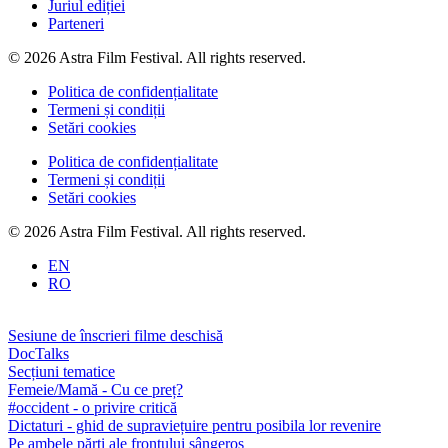
Juriul ediției
Parteneri
© 2026 Astra Film Festival. All rights reserved.
Politica de confidențialitate
Termeni și condiții
Setări cookies
Politica de confidențialitate
Termeni și condiții
Setări cookies
© 2026 Astra Film Festival. All rights reserved.
EN
RO
Sesiune de înscrieri filme deschisă
DocTalks
Secțiuni tematice
Femeie/Mamă - Cu ce preț?
#occident - o privire critică
Dictaturi - ghid de supraviețuire pentru posibila lor revenire
Pe ambele părți ale frontului sângeros