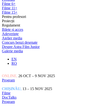
Filme 6+
Filme 11+
Filme 15+
Pentru profesori
Proiecții
Regulament
Bilete și acces
Adeverințe
Atelier media
Concurs benzi desenate
Despre Astra Film Junior
Galerie media
EN
RO
ONLINE,
26 OCT – 9 NOV 2025
Program
CHIȘINĂU,
13 – 15 NOV 2025
Filme
DocTalks
Program