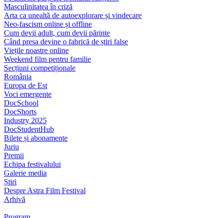
Masculinitatea în criză
Arta ca unealtă de autoexplorare și vindecare
Neo-fascism online și offline
Cum devii adult, cum devii părinte
Când presa devine o fabrică de știri false
Viețile noastre online
Weekend film pentru familie
Secțiuni competiționale
România
Europa de Est
Voci emergente
DocSchool
DocShorts
Industry 2025
DocStudentHub
Bilete și abonamente
Juriu
Premii
Echipa festivalului
Galerie media
Știri
Despre Astra Film Festival
Arhivă
Program