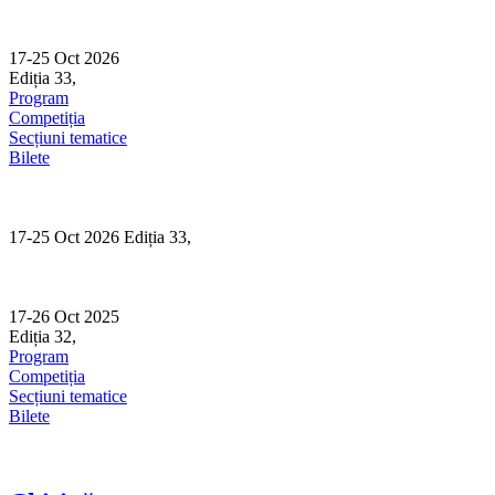
Skip
to
content
17-25 Oct 2026
Ediția 33,
Sibiu
Program
Competiția
Secțiuni tematice
Bilete
17-25 Oct 2026 Ediția 33,
Sibiu
17-26 Oct 2025
Ediția 32,
Sibiu
Program
Competiția
Secțiuni tematice
Bilete