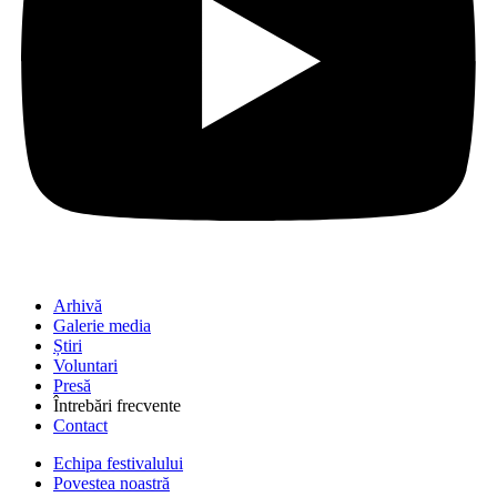
Arhivă
Galerie media
Știri
Voluntari
Presă
Întrebări frecvente
Contact
Echipa festivalului
Povestea noastră