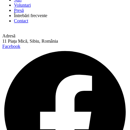
Voluntari
Presă
Întrebări frecvente
Contact
Adresă
11 Piața Mică, Sibiu, România
Facebook