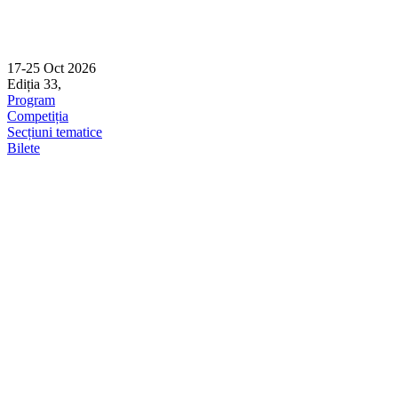
17-25 Oct 2026
Ediția 33,
Sibiu
Program
Competiția
Secțiuni tematice
Bilete