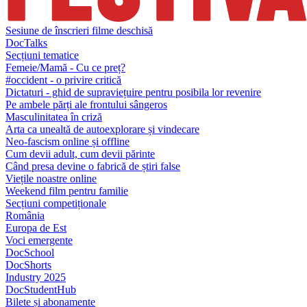
Sesiune de înscrieri filme deschisă
DocTalks
Secțiuni tematice
Femeie/Mamă - Cu ce preț?
#occident - o privire critică
Dictaturi - ghid de supraviețuire pentru posibila lor revenire
Pe ambele părți ale frontului sângeros
Masculinitatea în criză
Arta ca unealtă de autoexplorare și vindecare
Neo-fascism online și offline
Cum devii adult, cum devii părinte
Când presa devine o fabrică de știri false
Viețile noastre online
Weekend film pentru familie
Secțiuni competiționale
România
Europa de Est
Voci emergente
DocSchool
DocShorts
Industry 2025
DocStudentHub
Bilete și abonamente