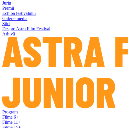
Juriu
Premii
Echipa festivalului
Galerie media
Știri
Despre Astra Film Festival
Arhivă
Program
Filme 6+
Filme 11+
Filme 15+