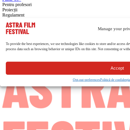
Pentru profesori
Proiecții
Regulament
Bilete și acces
Adeverințe
Manage your pri
Atelier media
Concurs benzi desenate
Despre Astra Film Junior
To provide the best experiences, we use technologies like cookies to store and/or access de
Galerie media
process data such as browsing behavior or unique IDs on this site. Not consenting or withd
EN
RO
Accept
Opt-out preferences
Politică de confidenția